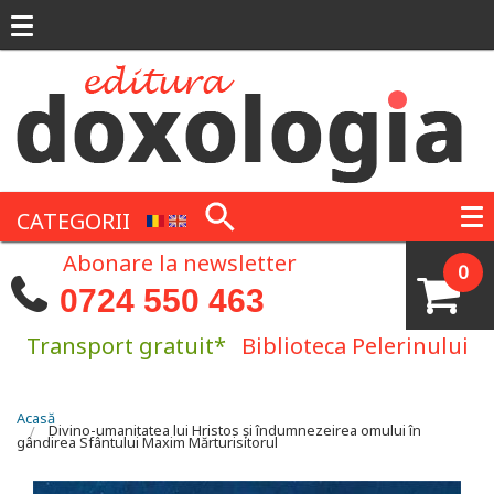
Mergi la conţinutul principal
CATEGORII
Abonare la newsletter
0
0724 550 463
Transport gratuit*
Biblioteca Pelerinului
Eşti aici
Acasă
Divino-umanitatea lui Hristos şi îndumnezeirea omului în
gândirea Sfântului Maxim Mărturisitorul