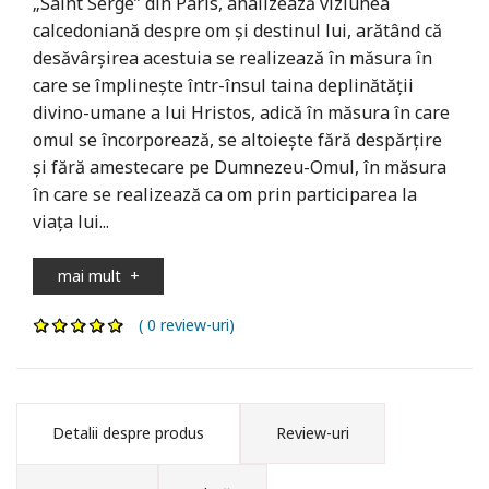
„Saint Serge” din Paris, analizează viziunea
calcedoniană despre om şi destinul lui, arătând că
desăvârşirea acestuia se realizează în măsura în
care se împlineşte într-însul taina deplinătăţii
divino-umane a lui Hristos, adică în măsura în care
omul se încorporează, se altoieşte fără despărţire
şi fără amestecare pe Dumnezeu-Omul, în măsura
în care se realizează ca om prin participarea la
viaţa lui...
mai mult
+
( 0 review-uri)
Detalii despre produs
Review-uri