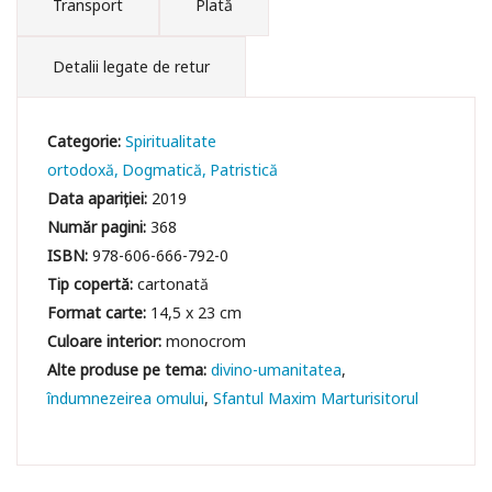
Transport
Plată
Detalii legate de retur
Categorie:
Spiritualitate
ortodoxă
Dogmatică
Patristică
Data apariției:
2019
Număr pagini:
368
ISBN:
978-606-666-792-0
Tip copertă:
cartonată
Format carte:
14,5 x 23 cm
Culoare interior:
monocrom
divino-umanitatea
îndumnezeirea omului
Sfantul Maxim Marturisitorul