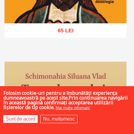
65 LEI
Adaugă în coș
Wishlist
Folosim cookie-uri pentru a îmbunătăți experiența
dumneavoastră pe acest site.Prin continuarea navigării
în această pagină confirmați acceptarea utilizării
fișierelor de tip cookie.
Mai multe informații
Sunt de acord
Nu, mulțumesc