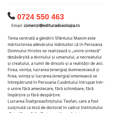
0724 550 463
Email:
comenzi@edituradoxologia.ro
Tema centrală a gândirii Sfântului Maxim este
mărturisirea adevărului mântuitor că în Persoana
Domnului Hristos se realizează o „unire-sinteză”
desăvârșită a divinului şi umanului, a necreatului
şi creatului, a lumii de dincolo şi a realităţii de aici.
Firea, voinţa, lucrarea (energia) dumnezeiască şi
firea, voinţa şi lucrarea (energia) omenească se
întrepătrund în Persoana Cuvântului întrupat într-
o unire fără amestecare, fără schimbare, fără
împărţire şi fără despărţire.
Lucrarea Înaltpreasfințitului Teofan, care a fost
susținută ca teză de doctorat în cadrul Institutului