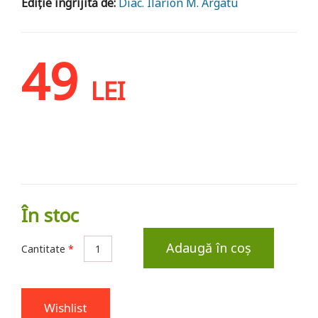
Ediție îngrijită de:
Diac. Ilarion M. Argatu
49
LEI
În stoc
Adaugă în coș
Cantitate
*
Wishlist