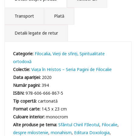
Transport
Plată
Detalii legate de retur
Categorie:
Filocalia
Vieți de sfinți
Spiritualitate
ortodoxă
Colectie:
Viața în Hristos – Seria Pagini de Filocalie
Data apariției:
2020
Număr pagini:
394
ISBN:
978-606-666-867-5
Tip copertă:
cartonată
Format carte:
14,5 x 23 cm
Culoare interior:
monocrom
Sfântul Chiril FIleotul
Filocalie
despre milostenie
monahism
Editura Doxologia