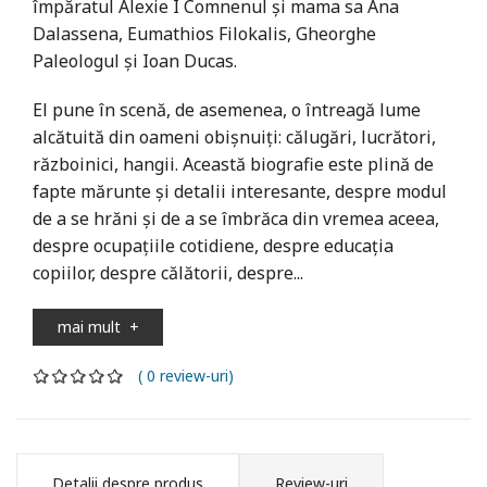
împăratul Alexie I Comnenul și mama sa Ana
Dalassena, Eumathios Filokalis, Gheorghe
Paleologul și Ioan Ducas.
El pune în scenă, de asemenea, o întreagă lume
alcătuită din oameni obișnuiți: călugări, lucrători,
războinici, hangii. Această biografie este plină de
fapte mărunte și detalii interesante, despre modul
de a se hrăni și de a se îmbrăca din vremea aceea,
despre ocupațiile cotidiene, despre educația
copiilor, despre călătorii, despre...
mai mult
+
( 0 review-uri)
Detalii despre produs
Review-uri