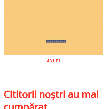
43 LEI
Adaugă în coș
Wishlist
Cititorii noștri au mai
cumpărat