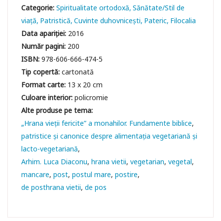
Categorie:
Spiritualitate ortodoxă
Sănătate/Stil de
viaţă
Patristică
Cuvinte duhovniceşti
Pateric
Filocalia
Data apariției:
2016
Număr pagini:
200
ISBN:
978-606-666-474-5
Tip copertă:
cartonată
Format carte:
13 x 20 cm
Culoare interior:
policromie
„Hrana vieţii fericite” a monahilor. Fundamente biblice
patristice şi canonice despre alimentaţia vegetariană şi
lacto-vegetariană
Arhim. Luca Diaconu
hrana vietii
vegetarian
vegetal
mancare
post
postul mare
postire
de posthrana vietii
de pos