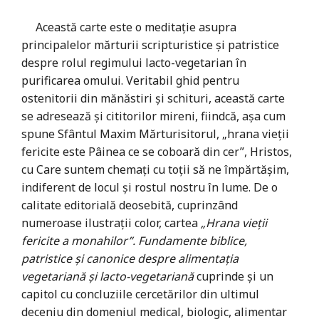
Această carte este o meditaţie asupra
principalelor mărturii scripturistice şi patristice
despre rolul regimului lacto-vegetarian în
purificarea omului. Veritabil ghid pentru
ostenitorii din mănăstiri şi schituri, această carte
se adresează şi cititorilor mireni, fiindcă, aşa cum
spune Sfântul Maxim Mărturisitorul, „hrana vieţii
fericite este Pâinea ce se coboară din cer”, Hristos,
cu Care suntem chemaţi cu toţii să ne împărtăşim,
indiferent de locul şi rostul nostru în lume. De o
calitate editorială deosebită, cuprinzând
numeroase ilustraţii color, cartea
„Hrana vieţii
fericite a monahilor”. Fundamente biblice,
patristice şi canonice despre alimentaţia
vegetariană şi lacto-vegetariană
cuprinde şi un
capitol cu concluziile cercetărilor din ultimul
deceniu din domeniul medical, biologic, alimentar