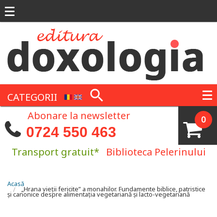
Mergi la conţinutul principal
CATEGORII
Abonare la newsletter
0
0724 550 463
Transport gratuit*
Biblioteca Pelerinului
Eşti aici
Acasă
„Hrana vieţii fericite” a monahilor. Fundamente biblice, patristice
şi canonice despre alimentaţia vegetariană şi lacto-vegetariană