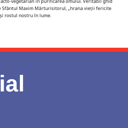
acto-vegetarian în purificarea omului. Veritabil ghid
e Sfântul Maxim Mărturisitorul, „hrana vieţii fericite
şi rostul nostru în lume.
ial