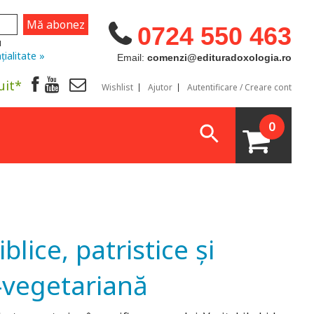
0724 550 463
u
țialitate »
Email:
comenzi@edituradoxologia.ro
uit*
Wishlist
Ajutor
Autentificare / Creare cont
0
lice, patristice şi
-vegetariană