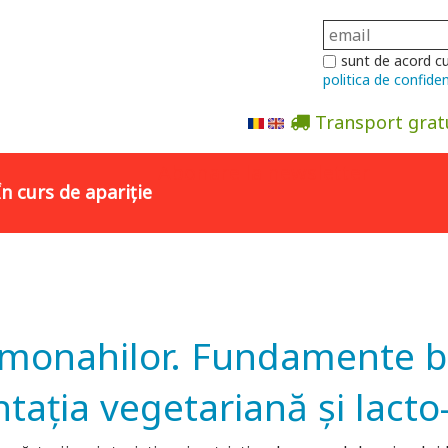
sunt de acord c
politica de confiden
Transport grat
Abonare la newsletter
În curs de apariție
a monahilor. Fundamente bib
taţia vegetariană şi lacto