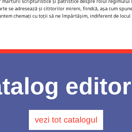
ărturii scripturistice şi patristice despre rolul regimului l
arte se adresează şi cititorilor mireni, fiindcă, aşa cum spun
untem chemaţi cu toţii să ne împărtăşim, indiferent de locul 
talog editor
vezi tot catalogul