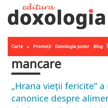
Mergi la conţinutul principal
Carte
Promoții
Doxologia Junior
Blog
mancare
Eşti aici
„Hrana vieţii fericite” 
canonice despre alimen