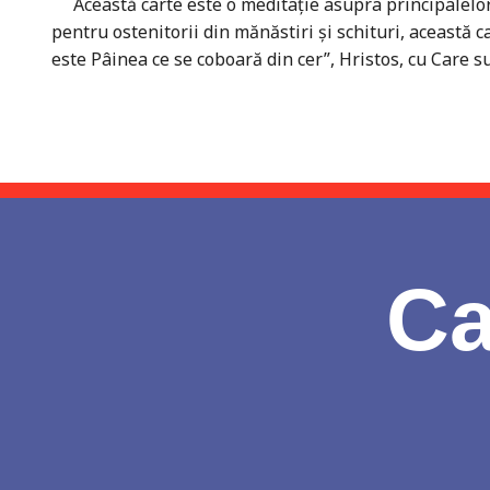
Această carte este o meditaţie asupra principalelor m
pentru ostenitorii din mănăstiri şi schituri, această c
este Pâinea ce se coboară din cer”, Hristos, cu Care s
Ca