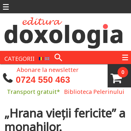
Mergi la conţinutul principal
CATEGORII
Abonare la newsletter
0
0724 550 463
Transport gratuit*
Biblioteca Pelerinului
„Hrana vieţii fericite” a
Eşti aici
monahilor.