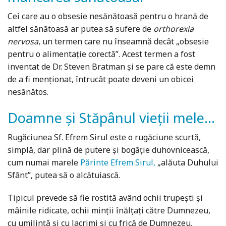
Cei care au o obsesie nesănătoasă pentru o hrană de
altfel sănătoasă ar putea să sufere de
orthorexia
nervosa
, un termen care nu înseamnă decât „obsesie
pentru o alimentație corectă”. Acest termen a fost
inventat de Dr. Steven Bratman și se pare că este demn
de a fi menționat, întrucât poate deveni un obicei
nesănătos.
Doamne și Stăpânul vieții mele...
Rugăciunea Sf. Efrem Sirul este o rugăciune scurtă,
simplă, dar plină de putere și bogăție duhovnicească,
cum numai marele
Părinte Efrem Sirul
,
„alăuta Duhului
Sfânt”, putea să o alcătuiască.
Tipicul prevede să fie rostită având ochii trupești și
mâinile ridicate, ochii minții înălțați către Dumnezeu,
cu umilință și cu lacrimi și cu frică de Dumnezeu,