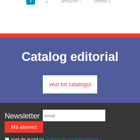
Pagini
1
2
următor ›
ultima »
Catalog editorial
vezi tot catalogul
Newsletter
sunt de acord cu
politica de confidențialitate »