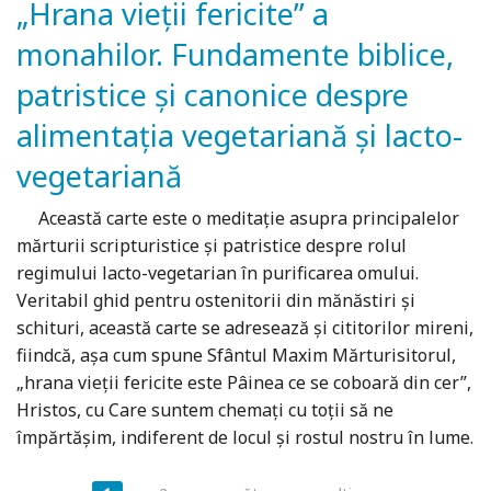
„Hrana vieţii fericite” a
monahilor. Fundamente biblice,
patristice şi canonice despre
alimentaţia vegetariană şi lacto-
vegetariană
Această carte este o meditaţie asupra principalelor
mărturii scripturistice şi patristice despre rolul
regimului lacto-vegetarian în purificarea omului.
Veritabil ghid pentru ostenitorii din mănăstiri şi
schituri, această carte se adresează şi cititorilor mireni,
fiindcă, aşa cum spune Sfântul Maxim Mărturisitorul,
„hrana vieţii fericite este Pâinea ce se coboară din cer”,
Hristos, cu Care suntem chemaţi cu toţii să ne
împărtăşim, indiferent de locul şi rostul nostru în lume.