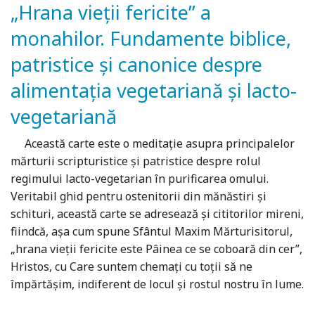
„Hrana vieţii fericite” a
monahilor. Fundamente biblice,
patristice şi canonice despre
alimentaţia vegetariană şi lacto-
vegetariană
Această carte este o meditaţie asupra principalelor
mărturii scripturistice şi patristice despre rolul
regimului lacto-vegetarian în purificarea omului.
Veritabil ghid pentru ostenitorii din mănăstiri şi
schituri, această carte se adresează şi cititorilor mireni,
fiindcă, aşa cum spune Sfântul Maxim Mărturisitorul,
„hrana vieţii fericite este Pâinea ce se coboară din cer”,
Hristos, cu Care suntem chemaţi cu toţii să ne
împărtăşim, indiferent de locul şi rostul nostru în lume.