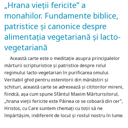
„Hrana vieţii fericite” a
monahilor. Fundamente biblice,
patristice şi canonice despre
alimentaţia vegetariană şi lacto-
vegetariană
Această carte este o meditaţie asupra principalelor
mărturii scripturistice şi patristice despre rolul
regimului lacto-vegetarian în purificarea omului.
Veritabil ghid pentru ostenitorii din mănăstiri şi
schituri, această carte se adresează şi cititorilor mireni,
fiindcă, aşa cum spune Sfântul Maxim Mărturisitorul,
„hrana vieţii fericite este Pâinea ce se coboară din cer”,
Hristos, cu Care suntem chemaţi cu toţii să ne
împărtăşim, indiferent de locul şi rostul nostru în lume.