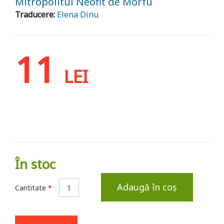
Mitropolitul Neofit de Morfu
Traducere:
Elena Dinu
11
LEI
În stoc
Adaugă în coș
Cantitate
*