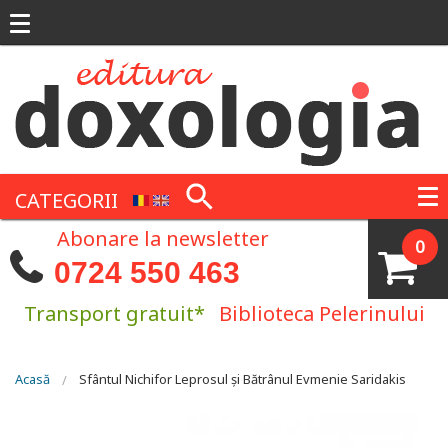
Mergi la conţinutul principal
CATEGORII
Abonare la newsletter
0
0724 550 463
Transport gratuit*
Biblioteca Pelerinului
Eşti aici
Acasă
Sfântul Nichifor Leprosul și Bătrânul Evmenie Saridakis