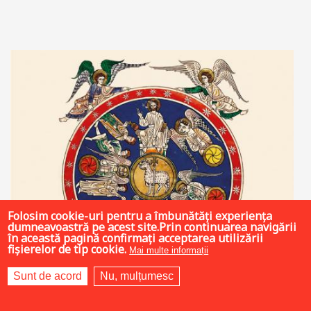
Adaugă în coș
Wishlist
Folosim cookie-uri pentru a îmbunătăți experiența
dumneavoastră pe acest site.Prin continuarea navigării
în această pagină confirmați acceptarea utilizării
fișierelor de tip cookie.
Mai multe informații
Sunt de acord
Nu, mulțumesc