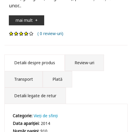
unor...
mai mult
+
( 0 review-uri)
Detalii despre produs
Review-uri
Transport
Plată
Detalii legate de retur
Categorie:
Vieți de sfinți
Data apariției:
2014
Număr pagini:
910