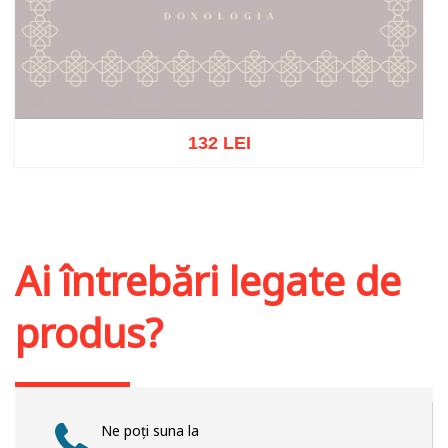
132 LEI
Stoc epuizat
Ai întrebări legate de
produs?
Ne poți suna la