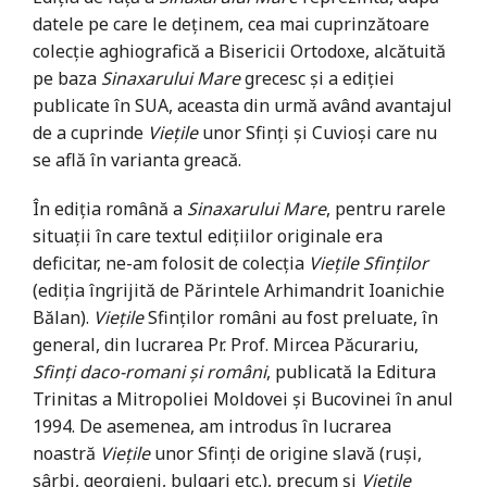
datele pe care le deţinem, cea mai cuprinzătoare
colecţie aghiografică a Bisericii Ortodoxe, alcătuită
pe baza
Sinaxarului Mare
grecesc şi a ediţiei
publicate în SUA, aceasta din urmă având avantajul
de a cuprinde
Vieţile
unor Sfinţi şi Cuvioşi care nu
se află în varianta greacă.
În ediţia română a
Sinaxarului Mare
, pentru rarele
situaţii în care textul ediţiilor originale era
deficitar, ne-am folosit de colecţia
Vieţile Sfinţilor
(ediţia îngrijită de Părintele Arhimandrit Ioanichie
Bălan).
Vieţile
Sfinţilor români au fost preluate, în
general, din lucrarea Pr. Prof. Mircea Păcurariu,
Sfinţi daco-romani şi români
, publicată la Editura
Trinitas a Mitropoliei Moldovei şi Bucovinei în anul
1994. De asemenea, am introdus în lucrarea
noastră
Vieţile
unor Sfinţi de origine slavă (ruşi,
sârbi, georgieni, bulgari etc.), precum şi
Vieţile