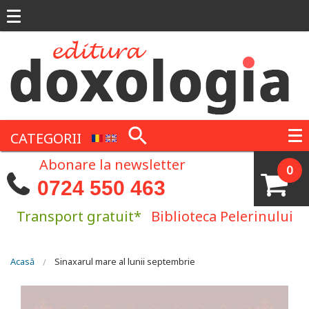
Mergi la conţinutul principal
CATEGORII
Abonare la newsletter
0
0724 550 463
Transport gratuit*
Biblioteca Pelerinului
Eşti aici
Acasă
Sinaxarul mare al lunii septembrie