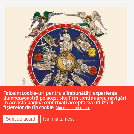
Adaugă în coș
Wishlist
Folosim cookie-uri pentru a îmbunătăți experiența
dumneavoastră pe acest site.Prin continuarea navigării
în această pagină confirmați acceptarea utilizării
fișierelor de tip cookie.
Mai multe informații
Sunt de acord
Nu, mulțumesc