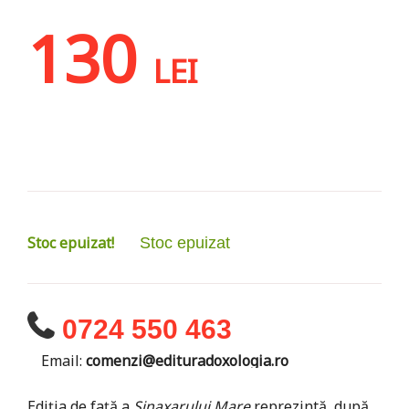
130
LEI
Stoc epuizat!
Stoc epuizat
0724 550 463
Email:
comenzi@edituradoxologia.ro
Ediţia de faţă a
Sinaxarului Mare
reprezintă, după