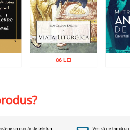
86 LEI
Adaugă în coș
Wishlist
hlist
Adaug
 produs?
asă-ne un număr de telefon
Vrei să ne trimiți un