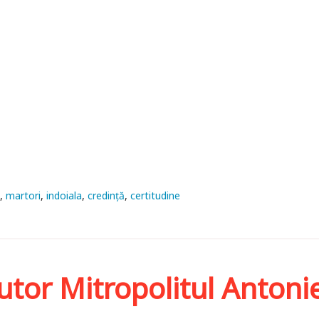
a
martori
indoiala
credinţă
certitudine
utor Mitropolitul Antoni