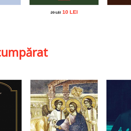
10 LEI
20 LEI
20 LEI
t
Adaugă în coș
Wishlist
Adau
i cumpărat