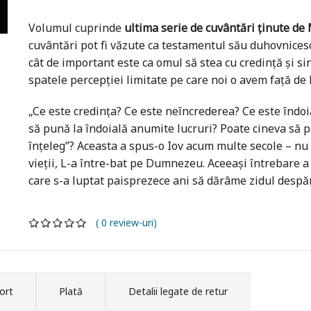
Volumul cuprinde
ultima serie de cuvântări ținute de
cuvântări pot fi văzute ca testamentul său duhovnicesc
cât de important este ca omul să stea cu credință și s
spatele percepției limitate pe care noi o avem față de E
„Ce este credința? Ce este neîncrederea? Ce este îndoia
să pună la îndoială anumite lucruri? Poate cineva să 
înțeleg”? Aceasta a spus-o Iov acum multe secole – nu 
vieții, L-a între-bat pe Dumnezeu. Aceeași întrebare a
care s-a luptat paisprezece ani să dărâme zidul despărți
( 0 review-uri)
ort
Plată
Detalii legate de retur