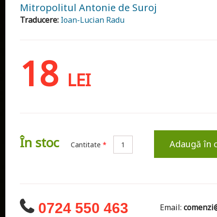
Mitropolitul Antonie de Suroj
Traducere:
Ioan-Lucian Radu
18
LEI
În stoc
Adaugă în 
Cantitate
*
0724 550 463
Email:
comenzi@