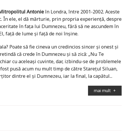
 Mitropolitul Antonie
în Londra, între 2001-2002. Aceste
. În ele, el dă mărturie, prin propria experiență, despre
inceritate în fața lui Dumnezeu, fără să ne ascundem în
l, față de lume și față de noi înșine.
la? Poate să fie cineva un credincios sincer și onest și
pretindă că crede în Dumnezeu și să zică: „Nu Te
chiar cu aceleași cuvinte, dar, izbindu-se de problemele
 fost pusă acum nu mult timp de către Starețul Siluan,
tor dintre el și Dumnezeu, iar la final, la capătul...
mai mult
+