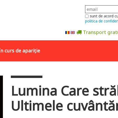
sunt de acord c
politica de confiden
Transport grat
Abonare la newsletter
În curs de apariție
Lumina Care străl
Ultimele cuvântăr