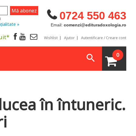
0724 550 463
u
țialitate »
Email:
comenzi@edituradoxologia.ro
uit*
Wishlist
Ajutor
Autentificare / Creare cont
0
ucea în întuneric.
i