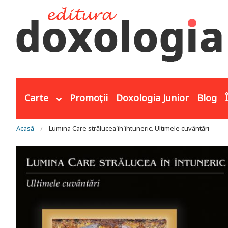
Mergi la conţinutul principal
Carte
Promoții
Doxologia Junior
Blog
Eşti aici
Acasă
Lumina Care strălucea în întuneric. Ultimele cuvântări