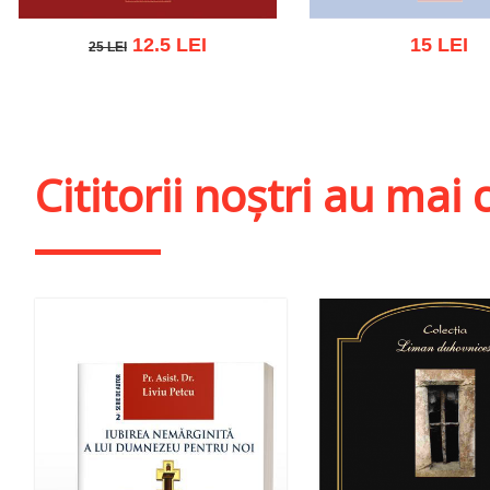
12.5 LEI
15 LEI
25 LEI
25 LEI
Stoc epuiza
Adaugă în coș
Wishlist
Cititorii noștri au ma