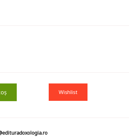
coș
Wishlist
edituradoxologia.ro