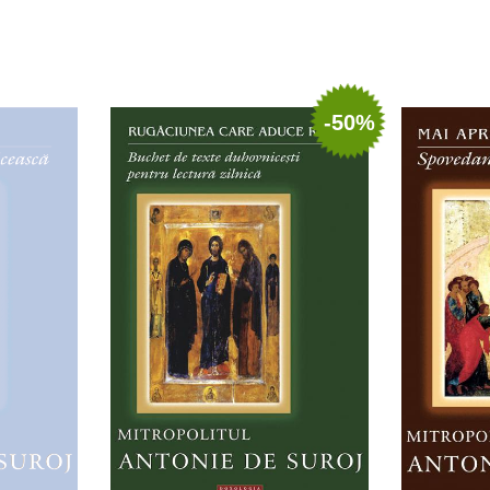
ist
Adaugă în coș
Wishlist
Adau
-50%