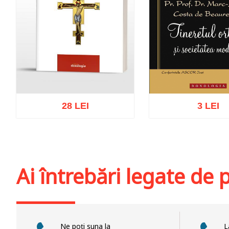
28 LEI
3 LEI
Adaugă în coș
Wishlist
Adaugă în coș
Wis
Ai întrebări legate de
Ne poți suna la
L