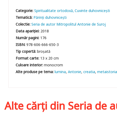
Categorie:
Spiritualitate ortodoxă
Cuvinte duhovniceşti
Tematică:
Părinți duhovnicești
Colectie:
Seria de autor Mitropolitul Antonie de Suroj
Data apariției:
2018
Număr pagini:
176
ISBN:
978-606-666-650-3
Tip copertă:
broșată
Format carte:
13 x 20 cm
Culoare interior:
monocrom
lumina
Antonie
creatia
metaistori
Alte cărți din
Seria de a