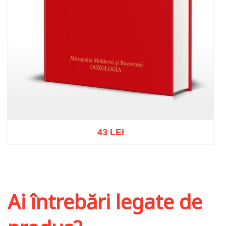
43 LEI
Adaugă în coș
Wishlist
Ai întrebări legate de