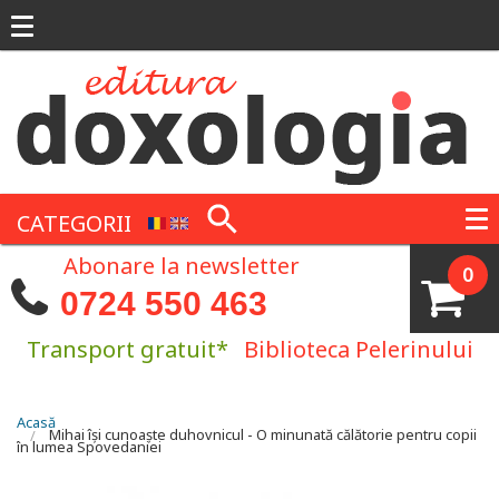
Mergi la conţinutul principal
CATEGORII
Abonare la newsletter
0
0724 550 463
Transport gratuit*
Biblioteca Pelerinului
Eşti aici
Acasă
Mihai își cunoaște duhovnicul - O minunată călătorie pentru copii
în lumea Spovedaniei