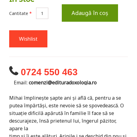
Adaugă în coș
Cantitate
*
Wishlist
0724 550 463
Email:
comenzi@edituradoxologia.ro
Mihai împlinește șapte ani și află că, pentru a se
putea împărtăși, este nevoie să se spovedească. O
situație dificilă apărută în familie îl face să se
descurajeze, însă prietenul lui, îngerul păzitor,
apare la
timp și îi este alături. Aripile i se deschid din nou și