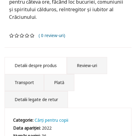
pentru câteva ore, făcând loc bucuriei, comuniunii
și spiritului călduros, reîntregitor și iubitor al
Crăciunului.
( 0 review-uri)
Detalii despre produs
Review-uri
Transport
Plată
Detalii legate de retur
Categorie:
Cărți pentru copii
Data apariției:
2022
Număr pagini:
36