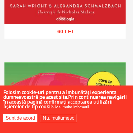
60 LEI
Adaugă în coș
Wishlist
Folosim cookie-uri pentru a îmbunătăți experiența
dumneavoastră pe acest site.Prin continuarea navigării
în această pagină confirmați acceptarea utilizării
fișierelor de tip cookie.
Mai multe informații
Sunt de acord
Nu, mulțumesc