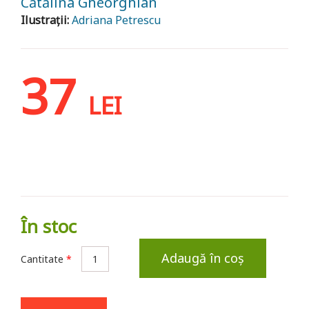
Cătălina Gheorghian
Ilustrații:
Adriana Petrescu
37
LEI
În stoc
Adaugă în coș
Cantitate
*