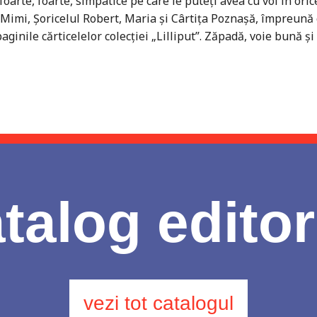
i foarte, foarte, simpatice pe care le puteţi avea cu voi în o
Mimi, Şoricelul Robert, Maria şi Cârtiţa Poznaşă, împreună cu
aginile cărticelelor colecţiei „Lilliput”. Zăpadă, voie bună şi
talog editor
vezi tot catalogul