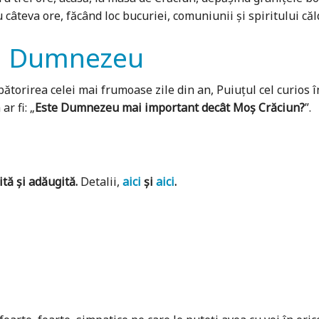
câteva ore, făcând loc bucuriei, comuniunii și spiritului căld
lui Dumnezeu
torirea celei mai frumoase zile din an, Puiuţul cel curios în
r fi: „
Este Dumnezeu mai important decât Moș Crăciun?
”.
ită și adăugită
.
Detalii,
aici
și
aici
.