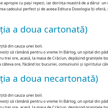
 apropie cu pași repezi, iar dorința noastră de a dărui un c
rea cadoului perfect și de aceea Editura Doxologia îți oferă, 
iția a doua cartonată)
țită din cauza unei boli.
iți să rămână pentru o vreme în Bârlog, un spital din pădu
u trei ore, acasă, la masa de Crăciun, depășind granițele boli
câteva ore, făcând loc bucuriei, comuniunii și spiritului căld
iția a doua necartonată)
țită din cauza unei boli.
iți să rămână pentru o vreme în Bârlog, un spital din pădu
u trei ore, acasă, la masa de Crăciun, depășind granițele boli