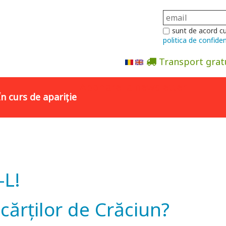
sunt de acord c
politica de confiden
Transport grat
Abonare la newsletter
În curs de apariție
-L!
 cărților de Crăciun?