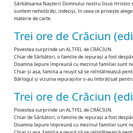
Sărbătoarea Nașterii Domnului nostru Iisus Hristos se
suntem nehotărâți, indeciși, în ceea ce privește alege
materie de carte.
Trei ore de Crăciun (ed
Povestea surprinde un ALTFEL de CRĂCIUN.
Chiar de Sărbători, o familie de iepurași a fost despăr
Doamna Iepure împreună cu mezinul familiei sunt nevo
Chiar și așa, familia a reușit să se reîntâlnească pentr
Bârlogul și vizuina iepurașilor s-au îmbrățișat pentru 
Trei ore de Crăciun (ed
Povestea surprinde un ALTFEL de CRĂCIUN.
Chiar de Sărbători, o familie de iepurași a fost despăr
Doamna Iepure împreună cu mezinul familiei sunt nevo
Chiar și așa, familia a reușit să se reîntâlnească pentr