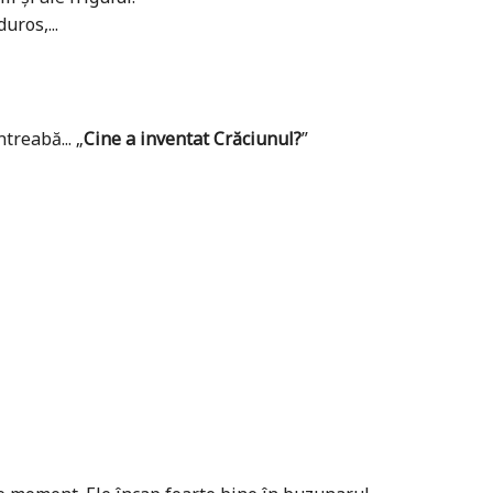
uros,...
treabă... „
Cine a inventat Crăciunul?
”