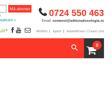
0724 550 463
u
țialitate »
Email:
comenzi@edituradoxologia.ro
uit*
Wishlist
Ajutor
Autentificare / Creare cont
0