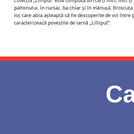
Colecţia „Lilliput” este compusă din cărţi mici, mici ş
paltonului, în rucsac, ba chiar şi în mănuşă. Broscuţa 
lor, care abia aşteaptă să fie descoperite de voi între p
caracterizează poveştile de iarnă „Lilliput”.
Ca