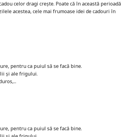
adou celor dragi crește. Poate că în această perioadă
zilele acestea, cele mai frumoase idei de cadouri în
re, pentru ca puiul să se facă bine.
i și ale frigului.
uros,...
re, pentru ca puiul să se facă bine.
i și ale frigului.