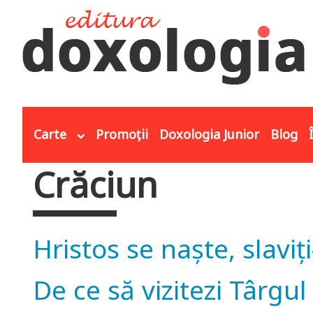
Mergi la conţinutul principal
Carte
Promoții
Doxologia Junior
Blog
Crăciun
Eşti aici
Hristos se naște, slaviți
De ce să vizitezi Târgul