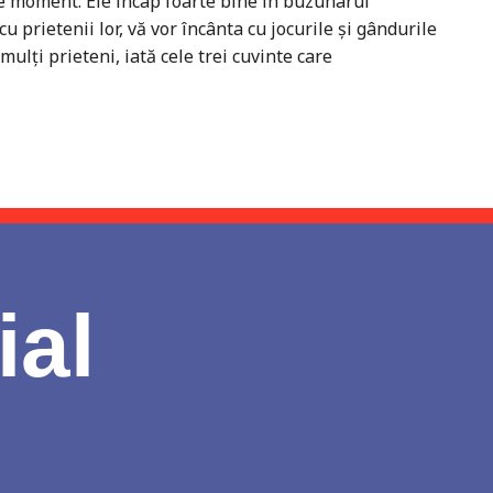
rice moment. Ele încap foarte bine în buzunarul
 prietenii lor, vă vor încânta cu jocurile şi gândurile
 mulţi prieteni, iată cele trei cuvinte care
ial