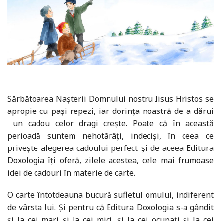
Sărbătoarea Nașterii Domnului nostru Iisus Hristos se
apropie cu pași repezi, iar dorința noastră de a dărui
un cadou celor dragi crește. Poate că în această
perioadă suntem nehotărâți, indeciși, în ceea ce
privește alegerea cadoului perfect și de aceea Editura
Doxologia îți oferă, zilele acestea, cele mai frumoase
idei de cadouri în materie de carte.
O carte întotdeauna bucură sufletul omului, indiferent
de vârsta lui. Și pentru că Editura Doxologia s-a gândit
și la cei mari și la cei mici, și la cei ocupați și la cei