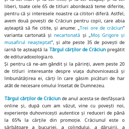
liberi, toate cele 65 de titluri abordează teme diferite,
pentru că și interesele noastre ca cititori diferă. Astfel,
avem două povești de Crăciun pentru copii, care abia
așteaptă să fie citite, și anume: „
Trei ore de crăciun
”
varianta cartonată și
necartonată
și „
Moș Grigore și
musafirul neașteptat
”, și alte peste 35 de povești de
iarnă te așteaptă la
Târgul cărților de Crăciun
pregătit
de edituradoxologia.ro.
Și pentru că ne-am gândit și la părinți, avem peste 20
de titluri interesante despre viața duhovnicească și
îmbunătățirea ei, cărți în care găsim picături de har
atât de necesare omului însetat de Dumnezeu.
Târgul cărților de Crăciun
de anul acesta se desfășoară
online și, după cum am văzut, vine cu povești noi,
experiențe duhovnicești autentice și reduceri de până
la 65% la cărțile din promoție. Crăciunul este o
sărbătoare a bucuriei, a colindului, a dăruirii, a