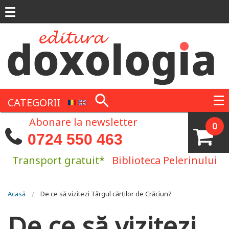
Mergi la conţinutul principal
CATEGORII
Abonare la newsletter
0
0724 550 463
Transport gratuit*
Biblioteca Pelerinului
Eşti aici
Acasă
De ce să vizitezi Târgul cărților de Crăciun?
De ce să vizitezi