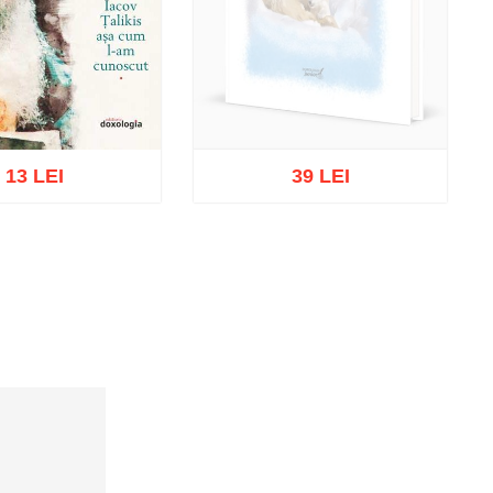
13 LEI
39 LEI
Out of stock
cart
Add to wish list