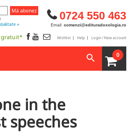
0724 550 463
u
țialitate »
Email:
comenzi@edituradoxologia.ro
 gratuit*
Wishlist
Help
Login / New account
0
one in the
st speeches