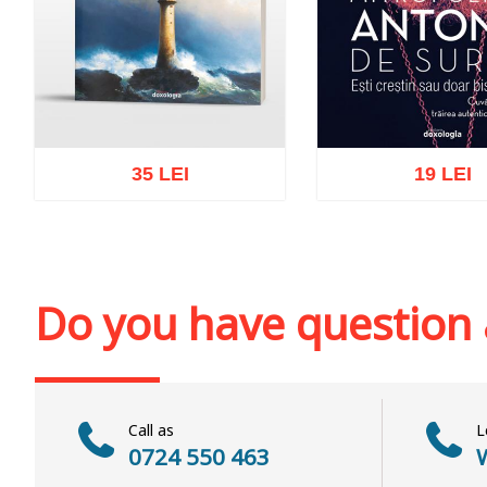
35 LEI
19 LEI
Add to cart
Add to wish list
Add to cart
Add to wi
Do you have question
Call as
L
0724 550 463
W