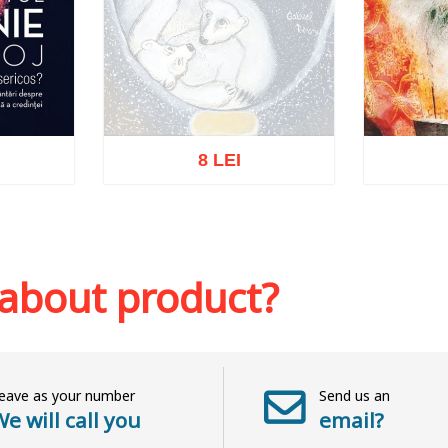
8 LEI
Out of stock
sh list
Add to 
 about product?
eave as your number
Send us an
e will call you
email?