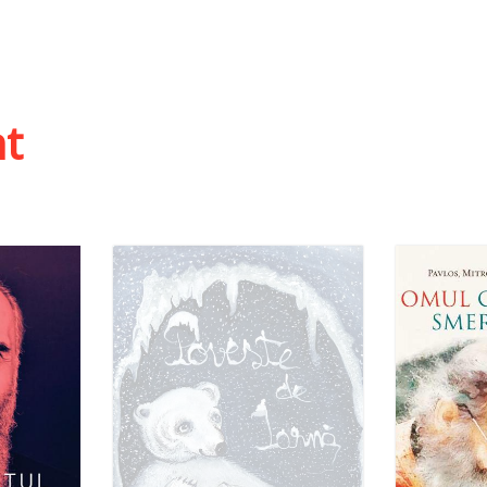
O
Add to cart
Add to wish list
 list
ht