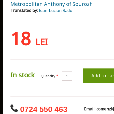
Metropolitan Anthony of Sourozh
Translated by:
Ioan-Lucian Radu
18
LEI
In stock
Add to car
Quantity
*
0724 550 463
Email:
comenzi@