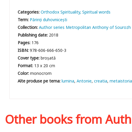
Categories:
Orthodox Spirituality
Spiritual words
Term:
Părinți duhovnicești
Collection:
Author series Metropolitan Anthony of Sourozh
Publishing date:
2018
Pages:
176
ISBN:
978-606-666-650-3
Cover type:
broșată
Format:
13 x 20 cm
Color:
monocrom
lumina
Antonie
creatia
metaistori
Other books from
Auth