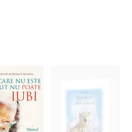
ut of stock
Add to cart
Add to wish list