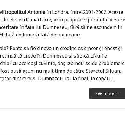
 Mitropolitul Antonie
în Londra, între 2001-2002. Aceste
. În ele, el dă mărturie, prin propria experiență, despre
inceritate în fața lui Dumnezeu, fără să ne ascundem în
l, față de lume și față de noi înșine.
la? Poate să fie cineva un credincios sincer și onest și
pretindă că crede în Dumnezeu și să zică: „Nu Te
chiar cu aceleași cuvinte, dar, izbindu-se de problemele
 fost pusă acum nu mult timp de către Starețul Siluan,
tor dintre el și Dumnezeu, iar la final, la capătul...
see more
+