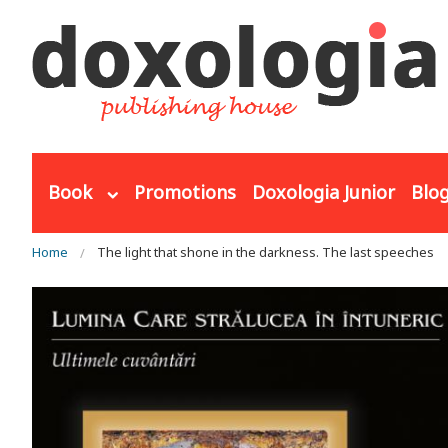
Skip to main content
Book
Promotions
Doxologia Junior
Blo
You are here
Home
The light that shone in the darkness. The last speeches