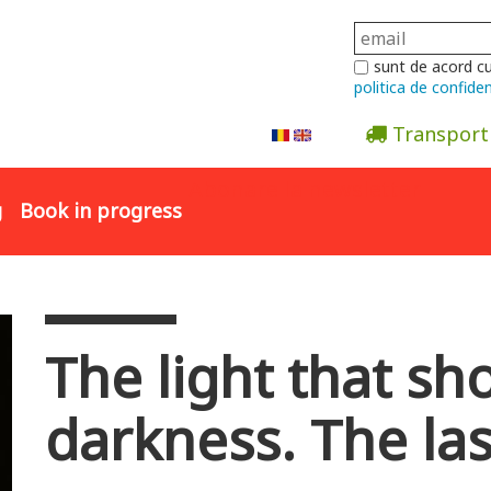
sunt de acord c
politica de confiden
Transport
Abonare la newsletter
g
Book in progress
The light that sh
darkness. The la