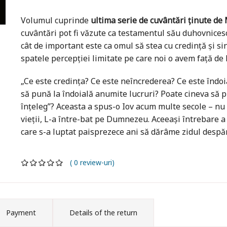
Volumul cuprinde
ultima serie de cuvântări ținute de
cuvântări pot fi văzute ca testamentul său duhovnicesc
cât de important este ca omul să stea cu credință și s
spatele percepției limitate pe care noi o avem față de E
„Ce este credința? Ce este neîncrederea? Ce este îndoia
să pună la îndoială anumite lucruri? Poate cineva să 
înțeleg”? Aceasta a spus-o Iov acum multe secole – nu 
vieții, L-a între-bat pe Dumnezeu. Aceeași întrebare a
care s-a luptat paisprezece ani să dărâme zidul despărți
( 0 review-uri)
Payment
Details of the return