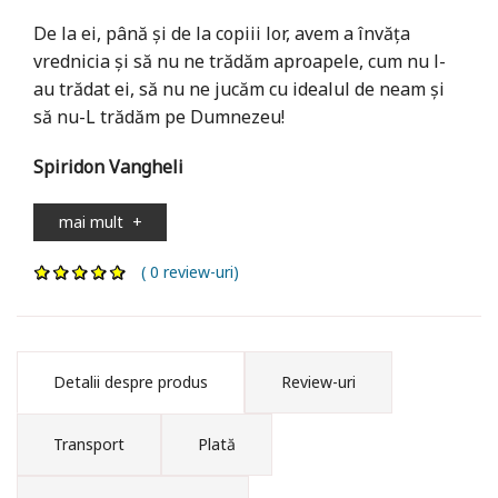
De la ei, până şi de la copiii lor, avem a învăţa
vrednicia şi să nu ne trădăm aproapele, cum nu l-
au trădat ei, să nu ne jucăm cu idealul de neam şi
să nu-L trădăm pe Dumnezeu!
Spiridon Vangheli
mai mult
+
( 0 review-uri)
Detalii despre produs
Review-uri
Transport
Plată