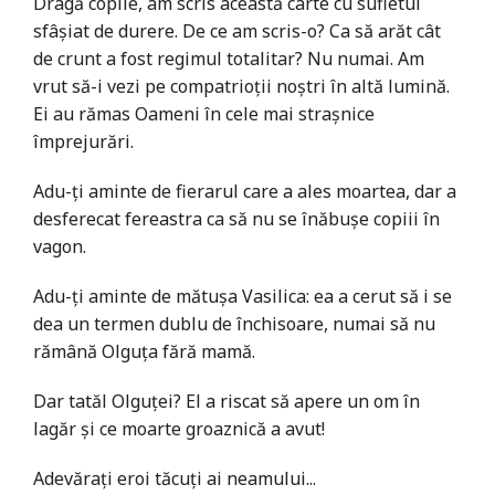
Dragă copile, am scris această carte cu sufletul
sfâşiat de durere. De ce am scris-o? Ca să arăt cât
de crunt a fost regimul totalitar? Nu numai. Am
vrut să-i vezi pe compatrioţii noştri în altă lumină.
Ei au rămas Oameni în cele mai straşnice
împrejurări.
Adu-ţi aminte de fierarul care a ales moartea, dar a
desferecat fereastra ca să nu se înăbuşe copiii în
vagon.
Adu-ţi aminte de mătuşa Vasilica: ea a cerut să i se
dea un termen dublu de închisoare, numai să nu
rămână Olguţa fără mamă.
Dar tatăl Olguţei? El a riscat să apere un om în
lagăr şi ce moarte groaznică a avut!
Adevăraţi eroi tăcuţi ai neamului...