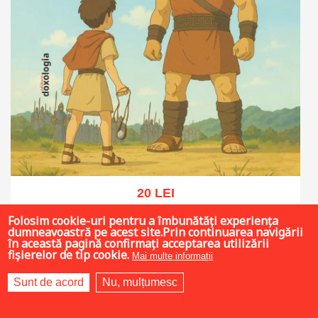
20 LEI
Folosim cookie-uri pentru a îmbunătăți experiența
dumneavoastră pe acest site.Prin continuarea navigării
în această pagină confirmați acceptarea utilizării
fișierelor de tip cookie.
Adaugă în coș
Wishlist
Mai multe informații
Sunt de acord
Nu, mulțumesc