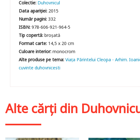
Colectie:
Duhovnicul
Data apariției:
2015
Număr pagini:
332
ISBN:
978-606-921-964-5
Tip copertă:
broșată
Format carte:
14,5 x 20 cm
Culoare interior:
monocrom
Viața Părintelui Cleopa - Arhim. Ioani
cuvinte duhovnicesti
Alte cărți din
Duhovnicu