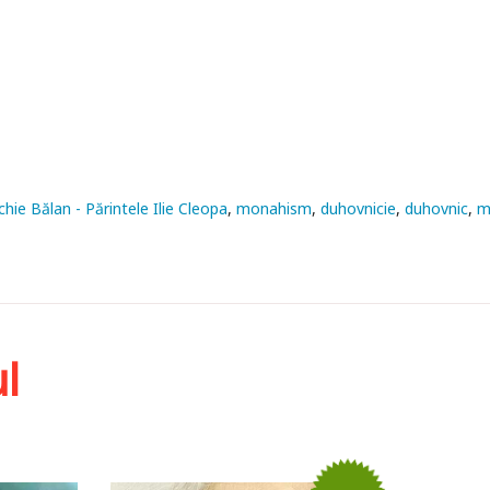
chie Bălan - Părintele Ilie Cleopa
monahism
duhovnicie
duhovnic
m
l