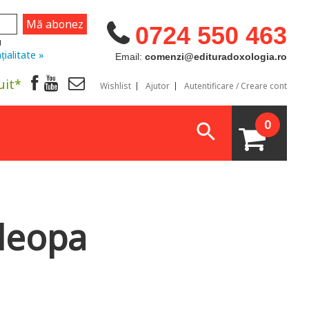
0724 550 463
u
țialitate »
Email:
comenzi@edituradoxologia.ro
uit*
Wishlist
Ajutor
Autentificare / Creare cont
0
Cleopa