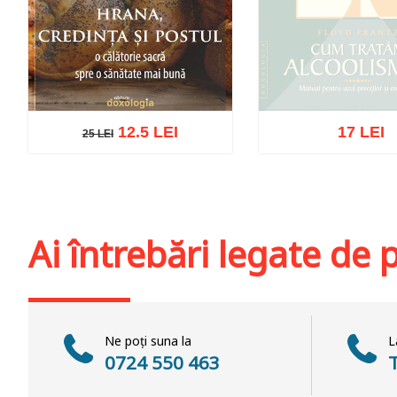
12.5 LEI
17 LEI
25 LEI
25 LEI
Stoc epuiz
Adaugă în coș
Wishlist
Ai întrebări legate de
Ne poți suna la
L
0724 550 463