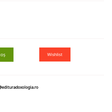
coș
Wishlist
edituradoxologia.ro