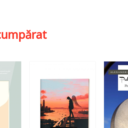
ist
i cumpărat