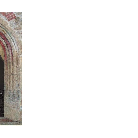
S
ist
Adaugă în coș
Wishlist