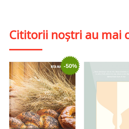
Stoc epuizat
Adaugă în coș
Wishl
Cititorii noștri au ma
-50%