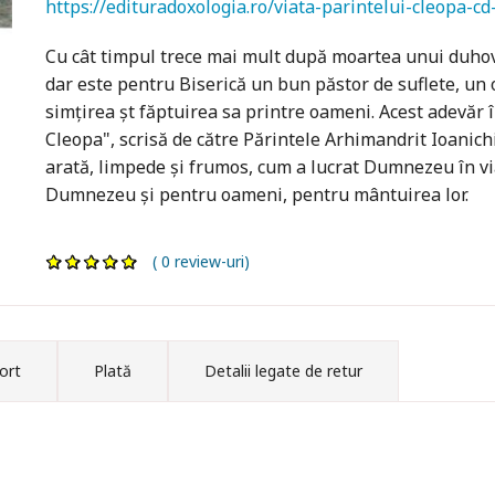
https://edituradoxologia.ro/viata-parintelui-cleopa-cd
Cu cât timpul trece mai mult după moartea unui duhov
dar este pentru Biserică un bun păstor de suflete, un 
simţirea şt făptuirea sa printre oameni. Acest adevăr îl
Cleopa", scrisă de către Părintele Arhimandrit Ioanich
arată, limpede şi frumos, cum a lucrat Dumnezeu în vi
Dumnezeu şi pentru oameni, pentru mântuirea lor.
( 0 review-uri)
ort
Plată
Detalii legate de retur