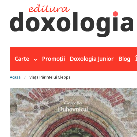
Mergi la conţinutul principal
Carte
Promoții
Doxologia Junior
Blog
Eşti aici
Acasă
Viața Părintelui Cleopa