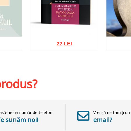
22 LEI
at
Adaugă în coș
Wishlist
Adaug
 produs?
asă-ne un număr de telefon
Vrei să ne trimiți un
Te sunăm noi!
email?