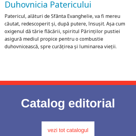
Duhovnicia Patericului
Patericul, alături de Sfânta Evanghelie, va fi mereu
căutat, redescoperit şi, după putere, însuşit. Aşa cum
oxigenul dă tărie flăcării, spiritul Părinţilor pustiei
asigură mediul propice pentru o combustie
duhovnicească, spre curăţirea şi luminarea vieţii.
Catalog editorial
vezi tot catalogul