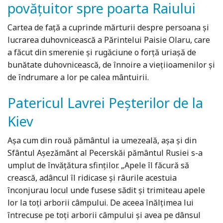
povățuitor spre poarta Raiului
Cartea de față a cuprinde mărturii despre persoana și
lucrarea duhovnicească a Părintelui Paisie Olaru, care
a făcut din smerenie și rugăciune o forță uriașă de
bunătate duhovnicească, de înnoire a viețiioamenilor și
de îndrumare a lor pe calea mântuirii.
Patericul Lavrei Peșterilor de la
Kiev
Aşa cum din rouă pământul ia umezeală, aşa şi din
Sfântul Aşezământ al Pecerskăi pământul Rusiei s-a
umplut de învăţătura sfinţilor. „Apele îl făcură să
crească, adâncul îl ridicase şi râurile acestuia
înconjurau locul unde fusese sădit şi trimiteau apele
lor la toţi arborii câmpului. De aceea înălţimea lui
întrecuse pe toţi arborii câmpului şi avea pe dânsul