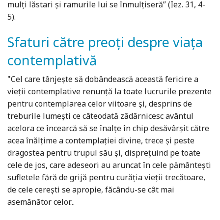
mulţi lăstari şi ramurile lui se înmulţiseră” (Iez. 31, 4-
5).
Sfaturi către preoți despre viața
contemplativă
"Cel care tânjește să dobândească această fericire a
vieții contemplative renunță la toate lucrurile prezente
pentru contemplarea celor viitoare și, desprins de
treburile lumești ce câteodată zădărnicesc avântul
acelora ce încearcă să se înalțe în chip desăvârșit către
acea înălțime a contemplației divine, trece și peste
dragostea pentru trupul său și, disprețuind pe toate
cele de jos, care adeseori au aruncat în cele pământești
sufletele fără de grijă pentru curăția vieții trecătoare,
de cele cerești se apropie, făcându-se cât mai
asemănător celor...