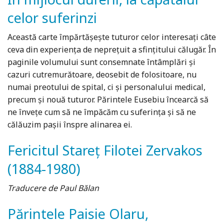
celor suferinzi
Această carte împărtăşeşte tuturor celor interesaţi câte
ceva din experienţa de nepreţuit a sfinţitului călugăr. În
paginile volumului sunt consemnate întâmplări şi
cazuri cutremurătoare, deosebit de folositoare, nu
numai preotului de spital, ci şi personalului medical,
precum şi nouă tuturor. Părintele Eusebiu încearcă să
ne înveţe cum să ne împăcăm cu suferinţa şi să ne
călăuzim paşii înspre alinarea ei.
Fericitul Stareț Filotei Zervakos
(1884-1980)
Traducere de Paul Bălan
Părintele Paisie Olaru,