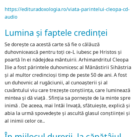
https://edituradoxologia.ro/viata-parintelui-cleopa-cd-
audio
Lumina și faptele credinței
Se doreşte ca acestă carte să fie o călăuză
duhovnicească pentru toţi ce-L iubesc pe Hristos şi
poartă în ei nădejdea mântuirii. Arhimandritul Cleopa
Ilie a fost părintele duhovnicesc al Mănăstirii Sihăstria
şi al multor credincioşi timp de peste 50 de ani. A fost
un duhovnic al rugăciunii, al cunoaşterii şi al
cuvântului viu care trezeşte conştiinţa, care luminează
mintea şi dă viaţă . Sfinţia sa porneşte de la minte spre
inimă . De aceea, mai întâi învaţă, sfătuieşte, explică şi
abia la urmă spovedeşte şi ascultă glasul conştiinţei şi
al inimii celor ce...
În mijlocul durerii, la căpătâiul