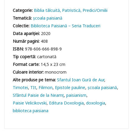
Categorie:
Biblia tâlcuită
Patristică
Predici/Omilii
Tematică:
școala paisiană
Colectie:
Biblioteca Paisiană – Seria Traduceri
Data apariției:
2020
Număr pagini:
408
ISBN:
978-606-666-898-9
Tip copertă:
cartonată
Format carte:
14,5 x 23 cm
Culoare interior:
monocrom
Sfantul Ioan Gură de Aur
Timotei
TIt
Filimon
Epistole pauline
şcoala paisiană
Sfântul Paisie de la Neamț
paisianism
Paisie Velicikovski
Editura Doxologia
doxologia
biblioteca paisiana