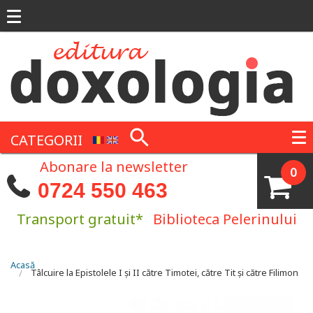
Mergi la conţinutul principal
CATEGORII
Abonare la newsletter
0
0724 550 463
Transport gratuit*
Biblioteca Pelerinului
Eşti aici
Acasă
Tâlcuire la Epistolele I și II către Timotei, către Tit și către Filimon