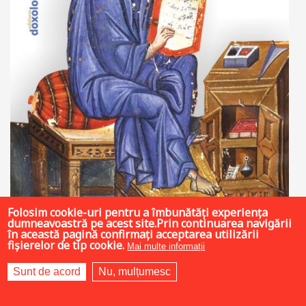
Folosim cookie-uri pentru a îmbunătăți experiența
dumneavoastră pe acest site.Prin continuarea navigării
45 LEI
în această pagină confirmați acceptarea utilizării
fișierelor de tip cookie.
Mai multe informații
Sunt de acord
Nu, mulțumesc
Adaugă în coș
Wishlist