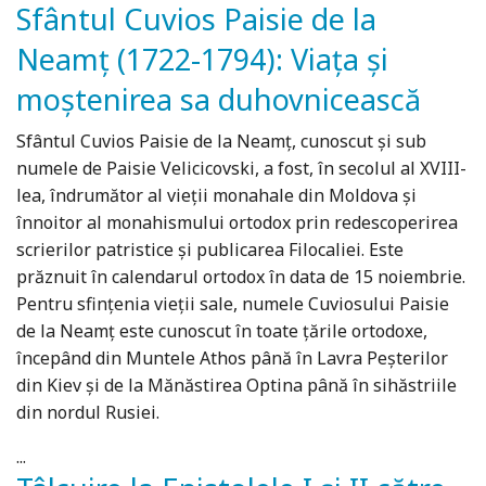
Sfântul Cuvios Paisie de la
Neamţ (1722-1794): Viaţa şi
moştenirea sa duhovnicească
Sfântul Cuvios Paisie de la Neamț, cunoscut și sub
numele de Paisie Velicicovski, a fost, în secolul al XVIII-
lea, îndrumător al vieții monahale din Moldova și
înnoitor al monahismului ortodox prin redescoperirea
scrierilor patristice și publicarea Filocaliei. Este
prăznuit în calendarul ortodox în data de 15 noiembrie.
Pentru sfințenia vieții sale, numele Cuviosului Paisie
de la Neamț este cunoscut în toate țările ortodoxe,
începând din Muntele Athos până în Lavra Peșterilor
din Kiev și de la Mănăstirea Optina până în sihăstriile
din nordul Rusiei.
...