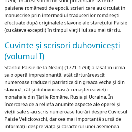
1794). În acest volum ne sunt prezentate 18 texte
paisiene româneşti de epocă, scrieri care au circulat în
manuscrise prin intermediul traducerilor româneşti
efectuate după originalele slavone ale stareţului Paisie
(cu câteva excepţii) în timpul vieţii lui sau mai târziu.
Cuvinte și scrisori duhovnicești
(volumul I)
Sfântul Paisie de la Neamţ (1721-1794) a lăsat în urma
sa o operă impresionantă, atât cărturărească:
numeroase traduceri patristice din greaca veche şi din
slavonă, cât şi duhovnicească: renaşterea vieţii
monahale din Ţările Române, Rusia şi Ucraina. În
încercarea de a reliefa anumite aspecte ale operei şi
vieţii sale s-au scris numeroase lucrări despre Cuviosul
Paisie Velicicovschi, dar cea mai importantă sursă de
informaţii despre viaţa şi caracterul unei asemenea