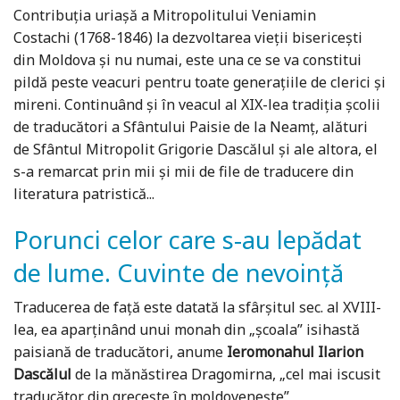
Contribuția uriașă a Mitropolitului Veniamin
Costachi (1768-1846) la dezvoltarea vieții bisericești
din Moldova și nu numai, este una ce se va constitui
pildă peste veacuri pentru toate generațiile de clerici și
mireni. Continuând și în veacul al XIX-lea tradiția școlii
de traducători a Sfântului Paisie de la Neamț, alături
de Sfântul Mitropolit Grigorie Dascălul și ale altora, el
s-a remarcat prin mii și mii de file de traducere din
literatura patristică...
Porunci celor care s-au lepădat
de lume. Cuvinte de nevoință
Traducerea de față este datată la sfârșitul sec. al XVIII-
lea, ea aparținând unui monah din „școala” isihastă
paisiană de traducători, anume
Ieromonahul Ilarion
Dascălul
de la mănăstirea Dragomirna, „cel mai iscusit
traducător din grecește în moldovenește”