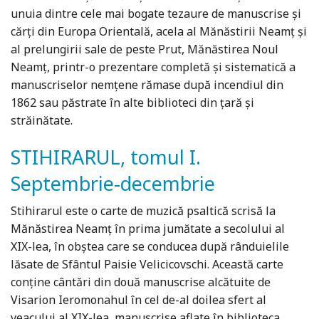
unuia dintre cele mai bogate tezaure de manuscrise și
cărți din Europa Orientală, acela al Mănăstirii Neamț și
al prelungirii sale de peste Prut, Mănăstirea Noul
Neamț, printr-o prezentare completă și sistematică a
manuscriselor nemțene rămase după incendiul din
1862 sau păstrate în alte biblioteci din țară și
străinătate.
STIHIRARUL, tomul I.
Septembrie-decembrie
Stihirarul este o carte de muzică psaltică scrisă la
Mănăstirea Neamţ în prima jumătate a secolului al
XIX-lea, în obştea care se conducea după rânduielile
lăsate de Sfântul Paisie Velicicovschi. Această carte
conţine cântări din două manuscrise alcătuite de
Visarion Ieromonahul în cel de-al doilea sfert al
veacului al XIX-lea, manuscrise aflate în biblioteca