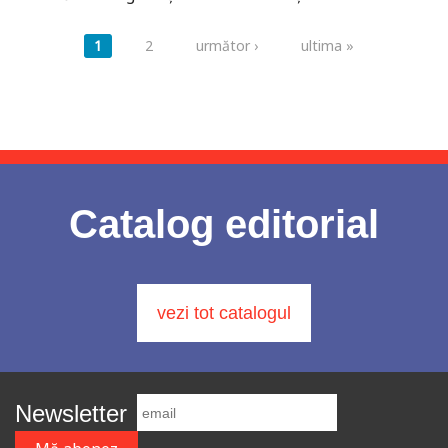
Pagini
1
2
următor ›
ultima »
Catalog editorial
vezi tot catalogul
Newsletter