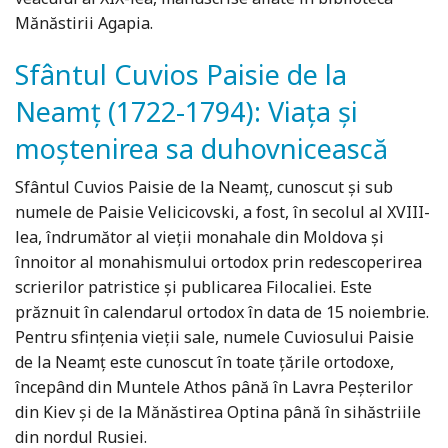
Mănăstirii Agapia.
Sfântul Cuvios Paisie de la
Neamţ (1722-1794): Viaţa şi
moştenirea sa duhovnicească
Sfântul Cuvios Paisie de la Neamț, cunoscut și sub
numele de Paisie Velicicovski, a fost, în secolul al XVIII-
lea, îndrumător al vieții monahale din Moldova și
înnoitor al monahismului ortodox prin redescoperirea
scrierilor patristice și publicarea Filocaliei. Este
prăznuit în calendarul ortodox în data de 15 noiembrie.
Pentru sfințenia vieții sale, numele Cuviosului Paisie
de la Neamț este cunoscut în toate țările ortodoxe,
începând din Muntele Athos până în Lavra Peșterilor
din Kiev și de la Mănăstirea Optina până în sihăstriile
din nordul Rusiei.