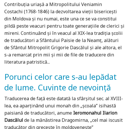
Contribuția uriașă a Mitropolitului Veniamin
Costachi (1768-1846) la dezvoltarea vieții bisericești
din Moldova și nu numai, este una ce se va constitui
pildă peste veacuri pentru toate generațiile de clerici și
mireni. Continuând și în veacul al XIX-lea tradiția școlii
de traducători a Sfântului Paisie de la Neamț, alături
de Sfântul Mitropolit Grigorie Dascălul și ale altora, el
s-a remarcat prin mii și mii de file de traducere din
literatura patristică...
Porunci celor care s-au lepădat
de lume. Cuvinte de nevoință
Traducerea de față este datată la sfârșitul sec. al XVIII-
lea, ea aparținând unui monah din „școala” isihastă
paisiană de traducători, anume
Ieromonahul Ilarion
Dascălul
de la mănăstirea Dragomirna, „cel mai iscusit
traducător din grecește în moldovenește”