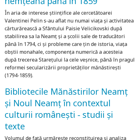
nemțeană până în 1859
În aria de interese științifice ale cercetătoarei
Valentinei Pelin s-au aflat nu numai viața și activitatea
cărturărească a Sfântului Paisie Velicikovski după
stabilirea sa la Neamț și a școlii sale de traducători
până în 1794, ci și probleme care țin de istoria, viața
obștii monahale, componența numerică a acesteia
după trecerea Starețului la cele veșnice, până în pragul
reformei secularizării proprietăților mănăstirești
(1794-1859).
Bibliotecile Mănăstirilor Neamț
și Noul Neamț în contextul
culturii românești - studii și
texte
Volumul de față urmărește reconstituirea și analiza