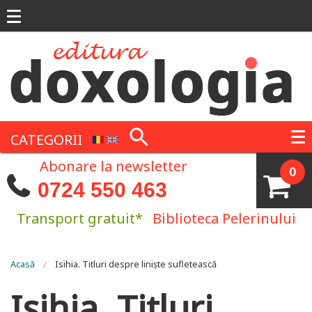
Mergi la conţinutul principal
CATEGORII
Abonare la newsletter
0
0724 550 463
Transport gratuit*
Biblioteca Pelerinului
Eşti aici
Acasă
Isihia. Titluri despre liniște sufletească
Isihia. Titluri