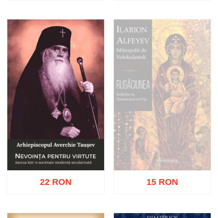
Stoc epuizat
Adaugă în coș
Wishlist
22 RON
15 RON