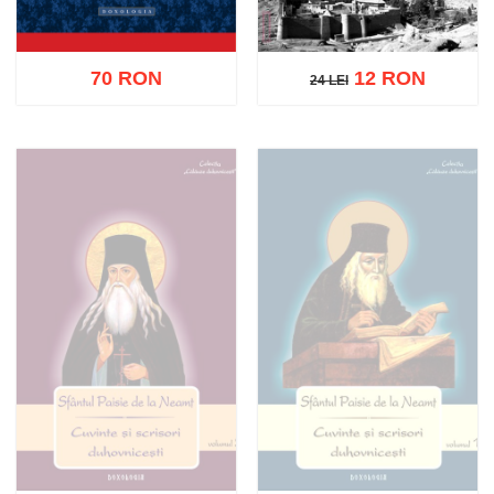
70 RON
12 RON
24 LEI
24 LEI
Adaugă în coș
Wishlist
Adaugă în coș
Wishlist