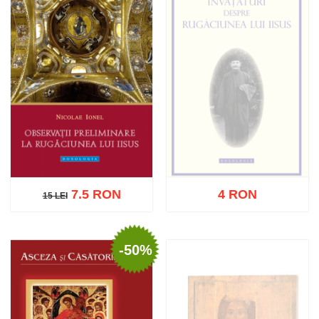
7.5 RON
4 RON
15 LEI
15 LEI
-50%
Stoc epuizat
Adaugă în coș
Wishlist