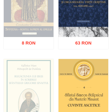
8 RON
63 RON
Stoc epuizat
Adaugă în coș
Wishlist