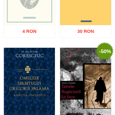
4 RON
30 RON
-50%
Stoc epuizat
Adaugă în coș
Wishlist