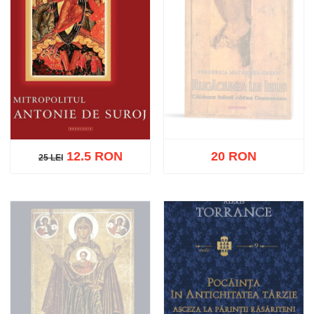
12.5 RON
20 RON
25 LEI
25 LEI
Stoc epuizat
Adaugă în coș
Wishlist