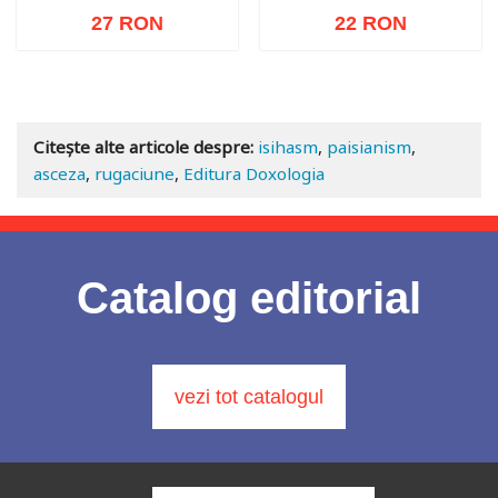
27 RON
22 RON
Stoc epuizat
Stoc epuizat
Citește alte articole despre:
isihasm
,
paisianism
,
asceza
,
rugaciune
,
Editura Doxologia
Catalog editorial
vezi tot catalogul