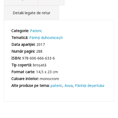
Detalii legate de retur
Categorie:
Pateric
Tematică:
Părinți duhovnicești
Data apariției:
2017
Număr pagini:
288
ISBN:
978-606-666-633-6
Tip copertă:
broșată
Format carte:
14,5 x 23 cm
Culoare interior:
monocrom
pateric
Avva
Părinții deșertului