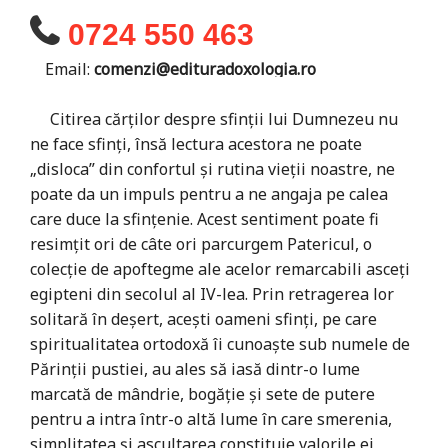
0724 550 463
Email:
comenzi@edituradoxologia.ro
Citirea cărţilor despre sfinţii lui Dumnezeu nu
ne face sfinţi, însă lectura acestora ne poate
„disloca” din confortul şi rutina vieţii noastre, ne
poate da un impuls pentru a ne angaja pe calea
care duce la sfinţenie. Acest sentiment poate fi
resimţit ori de câte ori parcurgem Patericul, o
colecţie de apoftegme ale acelor remarcabili asceţi
egipteni din secolul al IV-lea. Prin retragerea lor
solitară în deşert, aceşti oameni sfinţi, pe care
spiritualitatea ortodoxă îi cunoaşte sub numele de
Părinţii pustiei, au ales să iasă dintr-o lume
marcată de mândrie, bogăţie şi sete de putere
pentru a intra într-o altă lume în care smerenia,
simplitatea şi ascultarea constituie valorile ei