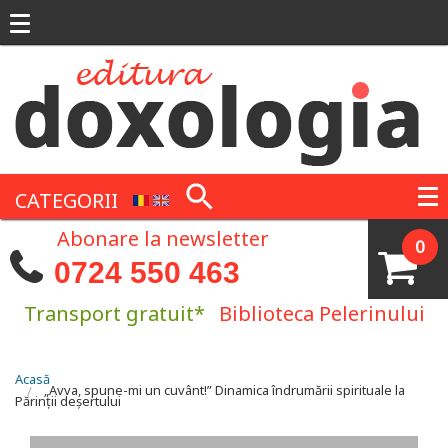
Mergi la conţinutul principal
CATEGORII
Abonare la newsletter
0
0724 550 463
Transport gratuit*
Biblioteca Pelerinului
Eşti aici
Acasă
„Avva, spune-mi un cuvânt!” Dinamica îndrumării spirituale la
Părinții deșertului