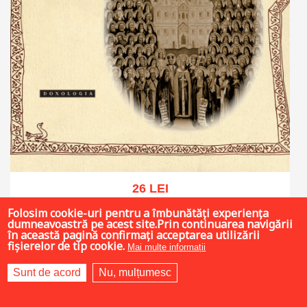
26 LEI
Folosim cookie-uri pentru a îmbunătăți experiența
dumneavoastră pe acest site.Prin continuarea navigării
în această pagină confirmați acceptarea utilizării
fișierelor de tip cookie.
Mai multe informații
Adaugă în coș
Wishlist
Sunt de acord
Nu, mulțumesc