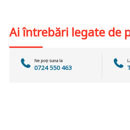
Adaugă în coș
Wishlist
Adaugă în coș
Wis
Ai întrebări legate de
Ne poți suna la
L
0724 550 463