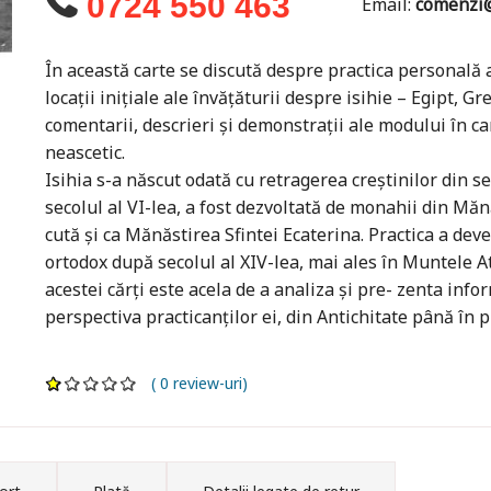
0724 550 463
Email:
comenzi@
În această carte se discută despre practica personală a
locații inițiale ale învățăturii despre isihie – Egipt, 
comentarii, descrieri și demonstrații ale modului în ca
neascetic.
Isihia s-a născut odată cu retragerea creștinilor din se
secolul al VI-lea, a fost dezvoltată de monahii din Mă
cută și ca Mănăstirea Sfintei Ecaterina. Practica a de
ortodox după secolul al XIV-lea, mai ales în Muntele At
acestei cărți este acela de a analiza și pre- zenta inform
perspectiva practicanților ei, din Antichitate până în pre
( 0 review-uri)