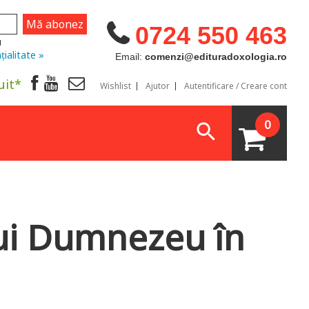
0724 550 463
u
țialitate »
Email:
comenzi@edituradoxologia.ro
uit*
Wishlist
Ajutor
Autentificare / Creare cont
0
lui Dumnezeu în