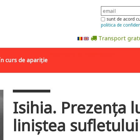
sunt de acord c
politica de confiden
Transport grat
Abonare la newsletter
În curs de apariție
Isihia. Prezența 
liniștea sufletului