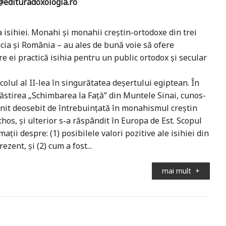
edituradoxologia.ro
 isihiei. Monahi și monahii creștin-ortodoxe din trei
Grecia și România – au ales de bună voie să ofere
re ei practică isihia pentru un public ortodox și secular
colul al II-lea în singurătatea deșertului egiptean. În
năstirea „Schimbarea la Față” din Muntele Sinai, cunos-
venit deosebit de întrebuințată în monahismul creștin
hos, și ulterior s-a răspândit în Europa de Est. Scopul
ații despre: (1) posibilele valori pozitive ale isihiei din
zent, și (2) cum a fost...
mai mult
+