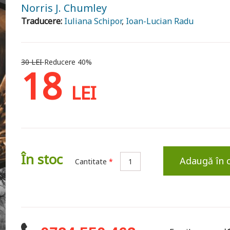
Norris J. Chumley
Traducere:
Iuliana Schipor
,
Ioan-Lucian Radu
30 LEI
Reducere 40%
18
LEI
În stoc
Adaugă în 
Cantitate
*