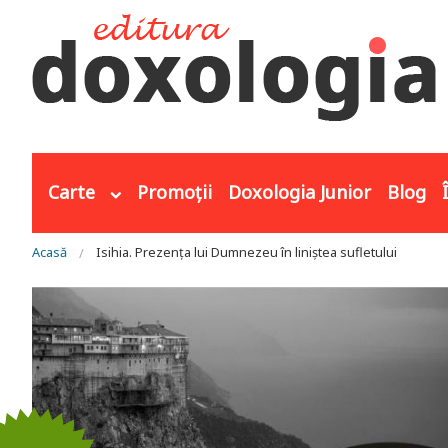
Mergi la conţinutul principal
Carte
Promoții
Doxologia Junior
Blog
Eşti aici
Acasă
Isihia. Prezența lui Dumnezeu în liniștea sufletului