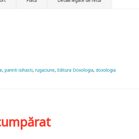
ort
Plată
Detalii legate de retur
e
parinti isihasti
rugaciune
Editura Doxologia
doxologia
i cumpărat