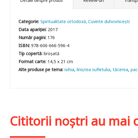
Detalii despre produs
Review-uri
Transp
Categorie:
Spiritualitate ortodoxă
Cuvinte duhovniceşti
Data apariției:
2017
Număr pagini:
176
ISBN:
978-606-666-596-4
Tip copertă:
broșată
Format carte:
14,5 x 21 cm
isihia
liniștea sufletului
tăcerea
pac
Cititorii noștri au ma