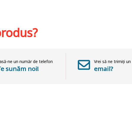
St
Adaugă în coș
Wishlist
hlist
 produs?
asă-ne un număr de telefon
Vrei să ne trimiți un
Te sunăm noi!
email?