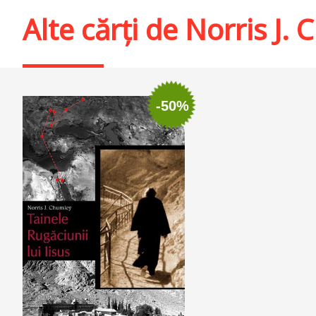
Alte cărți de
Norris J.
-50%