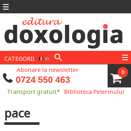
Mergi la conţinutul principal
CATEGORII
Abonare la newsletter
0
0724 550 463
Transport gratuit*
Biblioteca Pelerinului
pace
Eşti aici