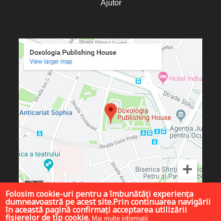
Ajutor
Folosim cookie-uri pentru a îmbunătăți experiența
dumneavoastră pe acest site.Prin continuarea navigării
în această pagină confirmați acceptarea utilizării
fișierelor de tip cookie.
Mai multe informații