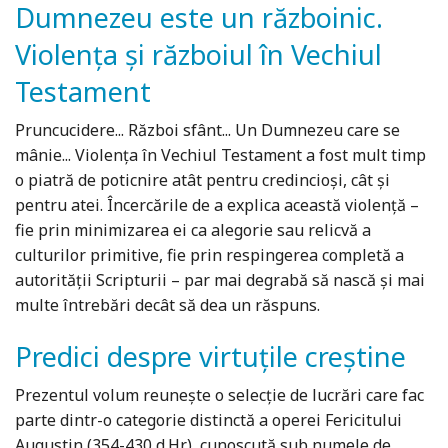
Dumnezeu este un războinic.
Violența și războiul în Vechiul
Testament
Pruncucidere... Război sfânt... Un Dumnezeu care se
mânie... Violența în Vechiul Testament a fost mult timp
o piatră de poticnire atât pentru credincioşi, cât şi
pentru atei. Încercările de a explica această violență –
fie prin minimizarea ei ca alegorie sau relicvă a
culturilor primitive, fie prin respingerea completă a
autorității Scripturii – par mai degrabă să nască și mai
multe întrebări decât să dea un răspuns.
Predici despre virtuțile creștine
Prezentul volum reuneşte o selecţie de lucrări care fac
parte dintr-o categorie distinctă a operei Fericitului
Augustin (354-430 d.Hr.), cunoscută sub numele de