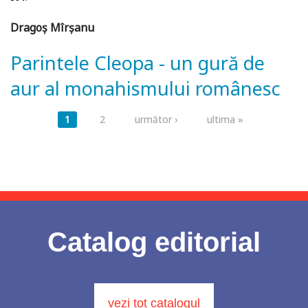
Dragoș Mîrșanu
Parintele Cleopa - un gură de
aur al monahismului românesc
Pagini
1
2
următor ›
ultima »
Catalog editorial
vezi tot catalogul