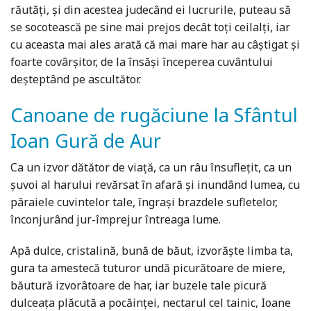
răutăți, și din acestea judecând ei lucrurile, puteau să
se socotească pe sine mai prejos decât toți ceilalți, iar
cu aceasta mai ales arată că mai mare har au câștigat și
foarte covârșitor, de la însăși începerea cuvântului
deșteptând pe ascultător.
Canoane de rugăciune la Sfântul
Ioan Gură de Aur
Ca un izvor dătător de viață, ca un râu însuflețit, ca un
șuvoi al harului revărsat în afară și inundând lumea, cu
pâraiele cuvintelor tale, îngrași brazdele sufletelor,
înconjurând jur-împrejur întreaga lume.
Apă dulce, cristalină, bună de băut, izvorăște limba ta,
gura ta amestecă tuturor undă picurătoare de miere,
băutură izvorâtoare de har, iar buzele tale picură
dulceața plăcută a pocăinței, nectarul cel tainic, Ioane