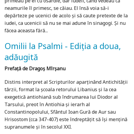
primeau pe el cu osârdie, dar iudeii, când vedeau că
neamurile îl primesc, se căiau. El însă voia să-i
depărteze pe ucenici de acolo și să caute pretexte de la
iudei, ca ucenicii să nu se mai adune în sinagogi. Și nu
făcea aceasta fără...
Omilii la Psalmi - Ediția a doua,
adăugită
Prefață de Dragoș Mîrșanu
Distins interpret al Scripturilor aparținând Antichității
târzii, format la școala retorului Libanius și la cea
exegetică antiohiană sub îndrumarea lui Diodor al
Tarsului, preot în Antiohia și ierarh al
Constantinopolului, Sfântul Ioan Gură de Aur sau
Hrisostom (cca 347-407) este îndreptățit să își mențină
supranumele și în secolul XXI.