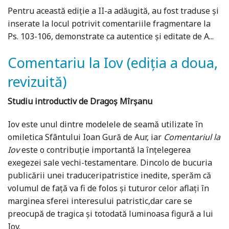
Pentru această ediție a II-a adăugită, au fost traduse și
inserate la locul potrivit comentariile fragmentare la
Ps. 103-106, demonstrate ca autentice și editate de A...
Comentariu la Iov (ediția a doua,
revizuită)
Studiu introductiv de Dragoș Mîrșanu
Iov este unul dintre modelele de seamă utilizate în
omiletica Sfântului Ioan Gură de Aur, iar
Comentariul la
Iov
este o contribuție importantă la înțelegerea
exegezei sale vechi-testamentare. Dincolo de bucuria
publicării unei traduceripatristice inedite, sperăm că
volumul de față va fi de folos și tuturor celor aflați în
marginea sferei interesului patristic,dar care se
preocupă de tragica și totodată luminoasa figură a lui
Iov.