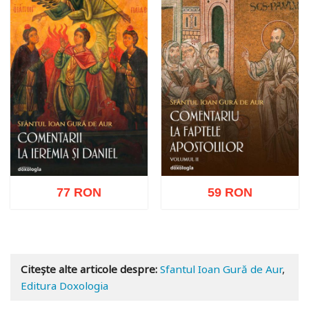
77 RON
59 RON
Adaugă în coș
Wishlist
Adaugă în coș
Wishlist
Citește alte articole despre:
Sfantul Ioan Gură de Aur
,
Editura Doxologia