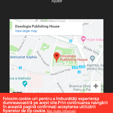
Ajutor
Folosim cookie-uri pentru a îmbunătăți experiența
dumneavoastră pe acest site.Prin continuarea navigării
în această pagină confirmați acceptarea utilizării
fișierelor de tip cookie.
Mai multe informații