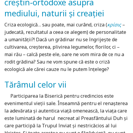
creştin-ortodoxe asupra
mediului, naturii şi creaţiei
Criza ecologică… sau poate, mai curând, criza (
κρίσις
–
judecată, rezultatul a ceea ce alegem) de personalitate
a umanităţii?! Dacă un grădinar nu se îngrijeşte de
cultivarea, creşterea, plivirea legumelor, florilor, ci –
mai rău – calcă peste ele, oare ne vom mira de ce nu a
rodit grădina? Sau ne vom spune că este o criză
ecologică ale cărei cauze nu le putem înţelege?
Tărâmul celor vii
Participarea la Biserică pentru credincios este
evenimentul vieţii sale. Înseamnă pentru el renaşterea
la adevărata şi autentica viaţă omenească, la viaţa care
este luminată de harul necreat al Preasfântului Duh şi
care participă la Trupul înviat şi nestricăcios al lui