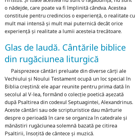
Hristos. Şi toate acestea nu sunt o făgăduinţă, nu sunt
o nădejde, care poate va fi împlinită cândva. Acestea
constituie pentru credincios o experienţă, o realitate cu
mult mai intensă şi mult mai puternică decât orice
experienţă şi realitate a lumii acesteia trecătoare.
Glas de laudă. Cântările biblice
din rugăciunea liturgică
Paisprezece cântări preluate din diverse cărți ale
Vechiului și Noului Testament ocupă un loc special în
Biblia creștină: ele apar reunite pentru prima dată în
secolul al V-lea, formând o colecție poetică aşezată
după Psaltirea din codexul Septuagintei, Alexandrinus.
Aceste cântări sau ode scripturistice dau mărturie
despre o perioadă în care se organiza în catedrale şi
mănăstiri rugăciunea solemnă bazată pe citirea
Psaltirii, însoţită de cântece și muzică.