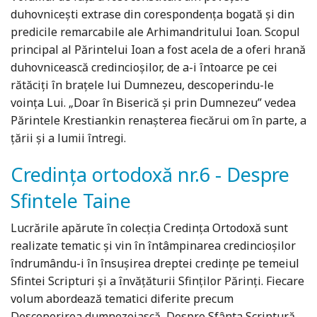
duhovnicești extrase din corespondența bogată și din
predicile remarcabile ale Arhimandritului Ioan. Scopul
principal al Părintelui Ioan a fost acela de a oferi hrană
duhovnicească credincioșilor, de a-i întoarce pe cei
rătăciți în brațele lui Dumnezeu, descoperindu-le
voința Lui. „Doar în Biserică și prin Dumnezeu” vedea
Părintele Krestiankin renașterea fiecărui om în parte, a
țării și a lumii întregi.
Credinţa ortodoxă nr.6 - Despre
Sfintele Taine
Lucrările apărute în colecţia Credinţa Ortodoxă sunt
realizate tematic şi vin în întâmpinarea credincioşilor
îndrumându-i în însuşirea dreptei credinţe pe temeiul
Sfintei Scripturi şi a învăţăturii Sfinţilor Părinţi. Fiecare
volum abordează tematici diferite precum
Descoperirea dumnezeiască, Despre Sfânta Scriptură,