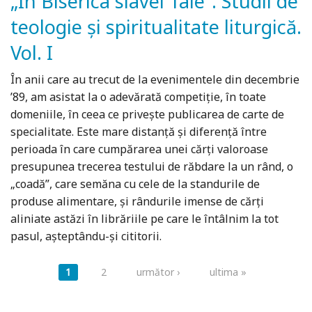
„În Biserica slavei Tale”. Studii de
teologie și spiritualitate liturgică.
Vol. I
În anii care au trecut de la evenimentele din decembrie
’89, am asistat la o adevărată competiție, în toate
domeniile, în ceea ce privește publicarea de carte de
specialitate. Este mare distanță și diferență între
perioada în care cumpărarea unei cărți valoroase
presupunea trecerea testului de răbdare la un rând, o
„coadă”, care semăna cu cele de la standurile de
produse alimentare, și rându­rile imense de cărți
aliniate astăzi în librăriile pe care le întâlnim la tot
pasul, așteptându-și cititorii.
Pagini
1
2
următor ›
ultima »