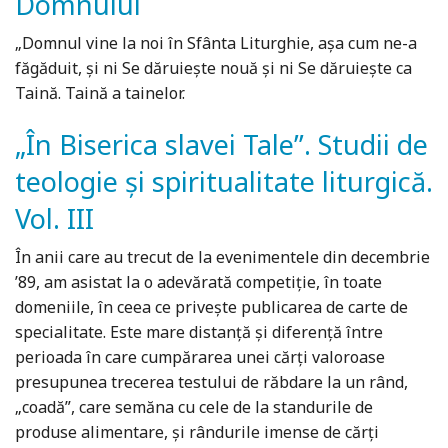
Domnului
„Domnul vine la noi în Sfânta Liturghie, aşa cum ne-a
făgăduit, şi ni Se dăruieşte nouă şi ni Se dăruieşte ca
Taină. Taină a tainelor.
„În Biserica slavei Tale”. Studii de
teologie și spiritualitate liturgică.
Vol. III
În anii care au trecut de la evenimentele din decembrie
’89, am asistat la o adevărată competiție, în toate
domeniile, în ceea ce privește publicarea de carte de
specialitate. Este mare distanță și diferență între
perioada în care cumpărarea unei cărți valoroase
presupunea trecerea testului de răbdare la un rând,
„coadă”, care semăna cu cele de la standurile de
produse alimentare, și rându­rile imense de cărți