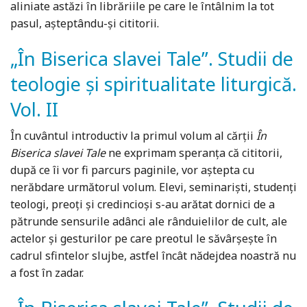
aliniate astăzi în librăriile pe care le întâlnim la tot
pasul, așteptându-și cititorii.
„În Biserica slavei Tale”. Studii de
teologie și spiritualitate liturgică.
Vol. II
În cuvântul introductiv la primul volum al cărții
În
Biserica slavei Tale
ne exprimam speranța că cititorii,
după ce îi vor fi parcurs paginile, vor aștepta cu
nerăbdare următorul volum. Elevi, semi­nariști, studenți
teologi, preoți și credincioși s-au arătat dornici de a
pătrunde sensurile adânci ale rânduielilor de cult, ale
actelor și gesturilor pe care preotul le săvârșește în
cadrul sfintelor slujbe, astfel încât nădejdea noastră nu
a fost în zadar.