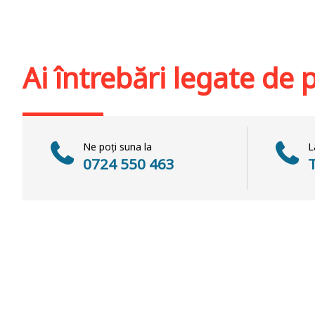
Stoc epuiz
Adaugă în coș
Wishlist
Ai întrebări legate de
Ne poți suna la
L
0724 550 463