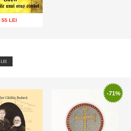
55 LEI
ă în coș
Wishlist
 LEI
-71%