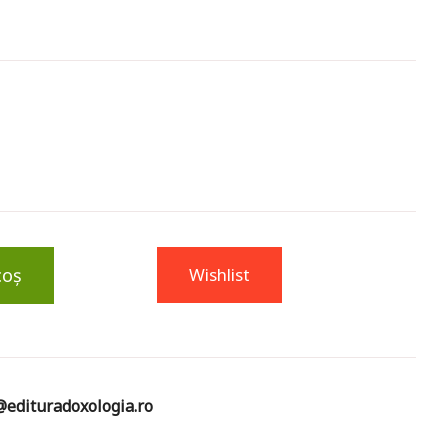
coș
Wishlist
edituradoxologia.ro