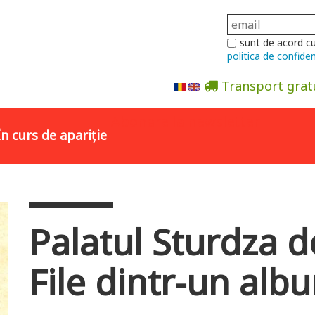
sunt de acord c
politica de confiden
Transport grat
Abonare la newsletter
În curs de apariție
Palatul Sturdza d
File dintr-un albu