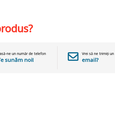
at
Adaugă în coș
Wishlist
Adaug
 produs?
asă-ne un număr de telefon
Vrei să ne trimiți un
Te sunăm noi!
email?