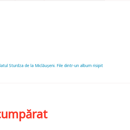
latul Sturdza de la Miclăușeni. File dintr-un album risipit
i cumpărat