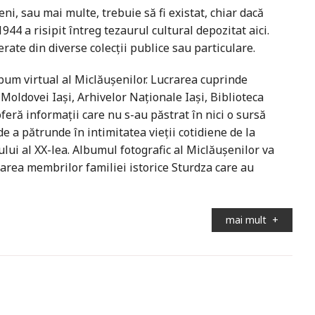
, sau mai multe, trebuie să fi existat, chiar dacă
44 a risipit întreg tezaurul cultural depozitat aici.
erate din diverse colecții publice sau particulare.
um virtual al Miclăușenilor. Lucrarea cuprinde
 Moldovei Iași, Arhivelor Naționale Iași, Biblioteca
ră informații care nu s-au păstrat în nici o sursă
 de a pătrunde în intimitatea vieții cotidiene de la
ului al XX-lea. Albumul fotografic al Miclăușenilor va
carea membrilor familiei istorice Sturdza care au
mai mult
+