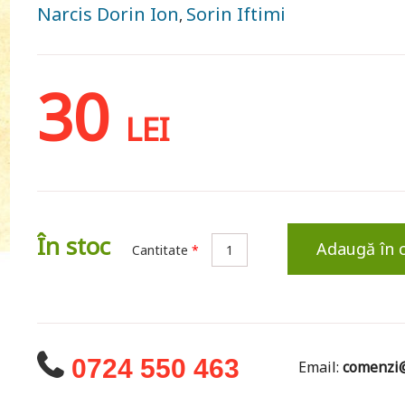
Narcis Dorin Ion
Sorin Iftimi
,
30
LEI
În stoc
Adaugă în 
Cantitate
*
0724 550 463
Email:
comenzi@