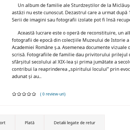
Un album de familie ale Sturdzeștilor de la Miclăușeni
astăzi nu este cunoscut. Dezastrul care a urmat după 19
Serii de imagini sau fotografii izolate pot fi însă recup
Această lucrare este o operă de reconstituire, un alb
fotografii de epocă din colecțiile Muzeului de Istorie a
Academiei Române ș.a. Asemenea documente vizuale ofe
scrisă. Fotografiile de familie dau privitorului prilejul
sfârșitul secolului al XIX-lea și prima jumătate a secol
contribui la reaprinderea „spiritului locului” prin evo
adunat și au...
( 0 review-uri)
ort
Plată
Detalii legate de retur