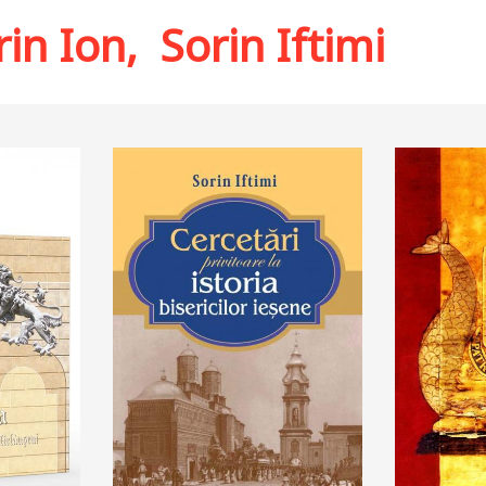
rin Ion
,
Sorin Iftimi