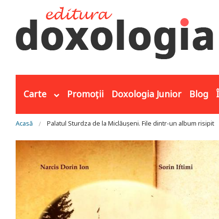
Mergi la conţinutul principal
Carte
Promoții
Doxologia Junior
Blog
Eşti aici
Acasă
Palatul Sturdza de la Miclăușeni. File dintr-un album risipit