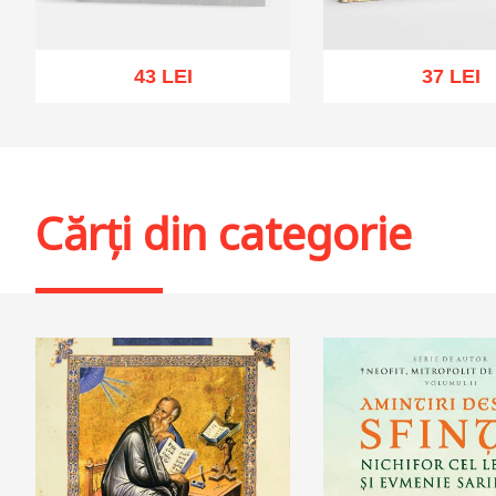
43 LEI
37 LEI
Stoc epuizat
Adaugă în coș
Wis
Cărți din categorie