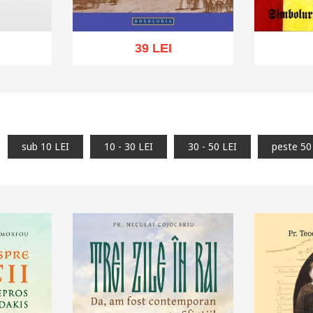
39 LEI
hlist
Adaugă în coș
Wishlist
Adaug
sub 10 LEI
10 - 30 LEI
30 - 50 LEI
peste 50