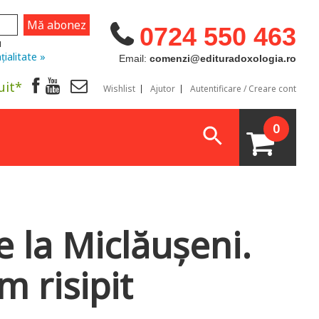
0724 550 463
u
țialitate »
Email:
comenzi@edituradoxologia.ro
uit*
Wishlist
Ajutor
Autentificare / Creare cont
0
e la Miclăușeni.
m risipit