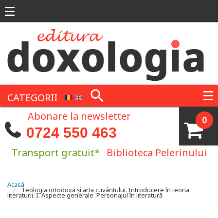
Mergi la conţinutul principal
CATEGORII
Abonare la newsletter
0
0724 550 463
Transport gratuit*
Biblioteca Pelerinului
Eşti aici
Acasă
Teologia ortodoxă și arta cuvântului. Introducere în teoria
literaturii. I. Aspecte generale. Personajul în literatură