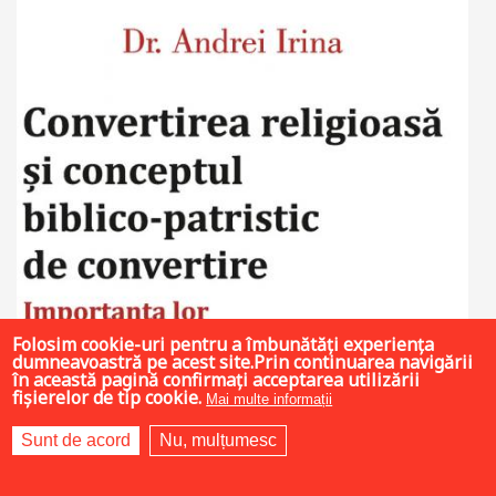
Folosim cookie-uri pentru a îmbunătăți experiența
dumneavoastră pe acest site.Prin continuarea navigării
în această pagină confirmați acceptarea utilizării
fișierelor de tip cookie.
Mai multe informații
Sunt de acord
Nu, mulțumesc