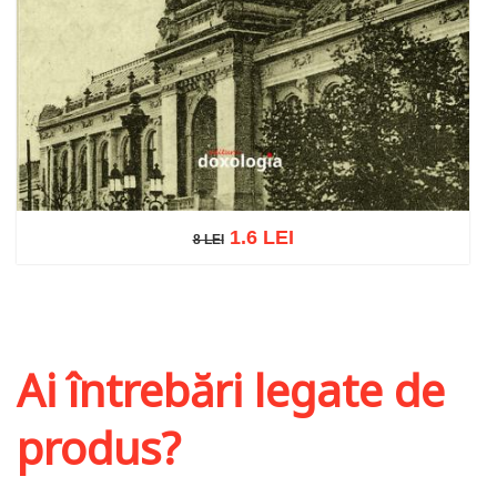
1.6 LEI
8 LEI
8 LEI
Adaugă în coș
Wishlist
Ai întrebări legate de
produs?