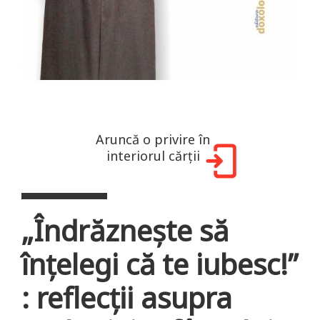
Aruncă o privire în
interiorul cărții
„Îndrăznește să
înțelegi că te iubesc!”
: reflecții asupra