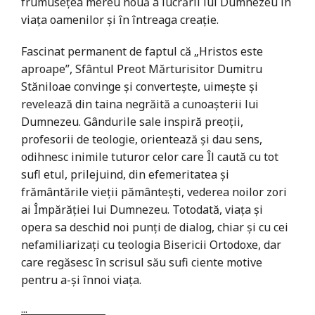
frumusețea mereu nouă a lucrării lui Dumnezeu în
viața oamenilor și în întreaga creație.
Fascinat permanent de faptul că „Hristos este
aproape”, Sfântul Preot Mărturisitor Dumitru
Stăniloae convinge și convertește, uimește și
revelează din taina negrăită a cunoașterii lui
Dumnezeu. Gândurile sale inspiră preoții,
profesorii de teologie, orientează și dau sens,
odihnesc inimile tuturor celor care Îl caută cu tot
sufl etul, prilejuind, din efemeritatea și
frământările vieții pământești, vederea noilor zori
ai Împărăției lui Dumnezeu. Totodată, viața și
opera sa deschid noi punți de dialog, chiar și cu cei
nefamiliarizați cu teologia Bisericii Ortodoxe, dar
care regăsesc în scrisul său sufi ciente motive
pentru a-și înnoi viața.
...