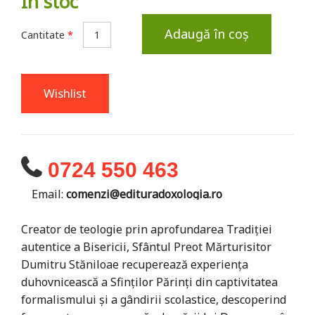
În stoc
Adaugă în coș
Cantitate
*
Wishlist
0724 550 463
Email:
comenzi@edituradoxologia.ro
Creator de teologie prin aprofundarea Tradiției
autentice a Bisericii, Sfântul Preot Mărturisitor
Dumitru Stăniloae recuperează experiența
duhovnicească a Sfinților Părinți din captivitatea
formalismului și a gândirii scolastice, descoperind