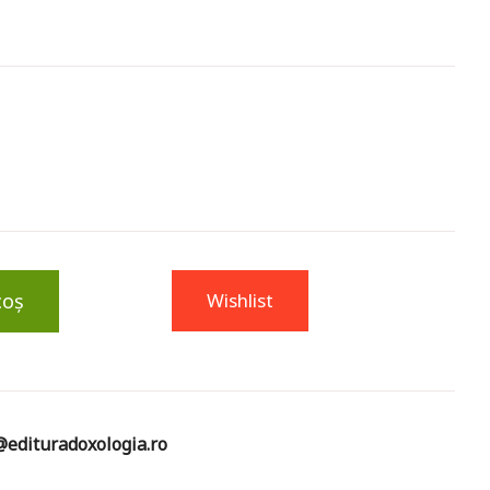
coș
Wishlist
edituradoxologia.ro