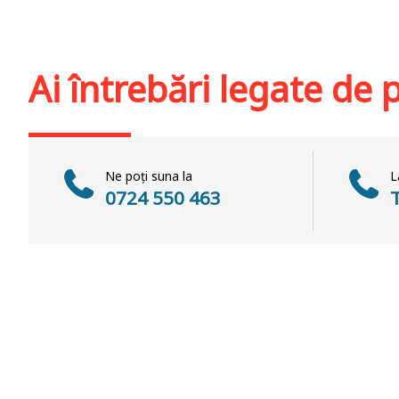
Stoc epuiz
Adaugă în coș
Wishlist
Ai întrebări legate de
Ne poți suna la
L
0724 550 463