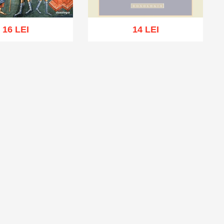
16 LEI
14 LEI
Stoc epuizat
ă în coș
Wishlist