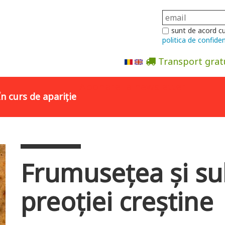
sunt de acord c
politica de confiden
Transport grat
Abonare la newsletter
În curs de apariție
Frumusețea și su
preoției creștine