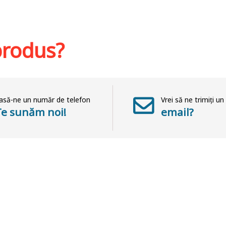
at
Adaugă în coș
Wishlist
Adaug
 produs?
asă-ne un număr de telefon
Vrei să ne trimiți un
Te sunăm noi!
email?