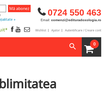
0724 550 463
u
țialitate »
Email:
comenzi@edituradoxologia.ro
uit*
Wishlist
Ajutor
Autentificare / Creare cont
0
blimitatea