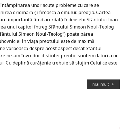
n întâmpinarea unor acute probleme cu care se
nirea originară şi firească a omului: preoţia. Cartea
mare importanţă fiind acordată îndeosebi Sfântului Ioan
rea unui capitol întreg Sfântului Simeon Noul-Teolog
 Sfântului Simeon Noul-Teolog”) poate părea
duhovniciei în viaţa preotului este de maximă
ă ne vorbească despre acest aspect decât Sfântul
are ne-am învrednicit sfintei preoţii, suntem datori a ne
ui. Cu deplină curăţenie trebuie să slujim Celui ce este
mai mult
+