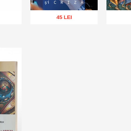
45 LEI
hlist
Adaugă în coș
Wishlist
Adaug