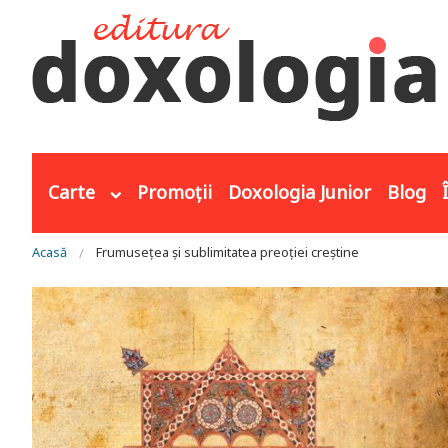
Mergi la conţinutul principal
Carte
Promoții
Doxologia Junior
Blog
Eşti aici
Acasă
Frumusețea și sublimitatea preoției creștine