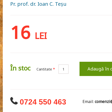
Pr. prof. dr. Ioan C. Teşu
16
LEI
În stoc
Adaugă în 
Cantitate
*
0724 550 463
Email:
comenzi@