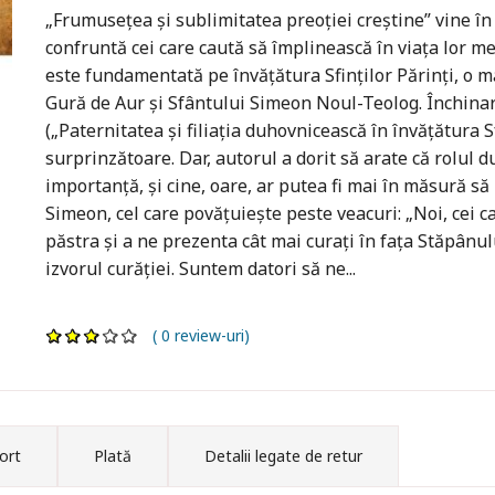
„Frumuseţea şi sublimitatea preoţiei creştine” vine î
confruntă cei care caută să împlinească în viaţa lor me
este fundamentată pe învăţătura Sfinţilor Părinţi, o 
Gură de Aur şi Sfântului Simeon Noul-Teolog. Închina
(„Paternitatea şi filiaţia duhovnicească în învăţătura
surprinzătoare. Dar, autorul a dorit să arate că rolul 
importanţă, şi cine, oare, ar putea fi mai în măsură s
Simeon, cel care povăţuieşte peste veacuri: „Noi, cei c
păstra şi a ne prezenta cât mai curaţi în faţa Stăpânul
izvorul curăţiei. Suntem datori să ne...
( 0 review-uri)
ort
Plată
Detalii legate de retur