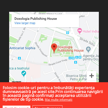
Folosim cookie-uri pentru a îmbunătăți experiența
dumneavoastră pe acest site.Prin continuarea navigării
în această pagină confirmați acceptarea utilizării
fișierelor de tip cookie.
Mai multe informații