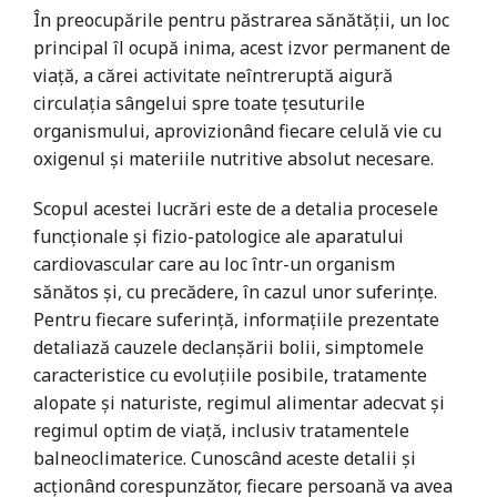
În preocupările pentru păstrarea sănătăţii, un loc
principal îl ocupă inima, acest izvor permanent de
viaţă, a cărei activitate neîntreruptă aigură
circulaţia sângelui spre toate ţesuturile
organismului, aprovizionând fiecare celulă vie cu
oxigenul şi materiile nutritive absolut necesare.
Scopul acestei lucrări este de a detalia procesele
funcţionale şi fizio-patologice ale aparatului
cardiovascular care au loc într-un organism
sănătos şi, cu precădere, în cazul unor suferinţe.
Pentru fiecare suferinţă, informaţiile prezentate
detaliază cauzele declanşării bolii, simptomele
caracteristice cu evoluţiile posibile, tratamente
alopate şi naturiste, regimul alimentar adecvat şi
regimul optim de viaţă, inclusiv tratamentele
balneoclimaterice. Cunoscând aceste detalii şi
acţionând corespunzător, fiecare persoană va avea