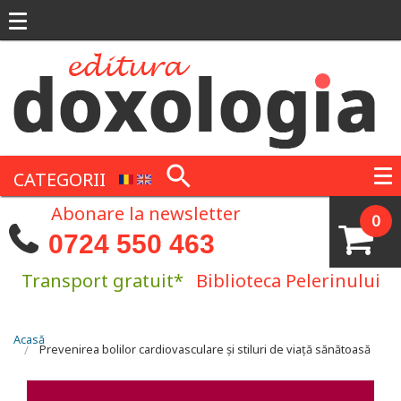
Mergi la conţinutul principal
CATEGORII
Abonare la newsletter
0
0724 550 463
Transport gratuit*
Biblioteca Pelerinului
Eşti aici
Acasă
Prevenirea bolilor cardiovasculare și stiluri de viață sănătoasă