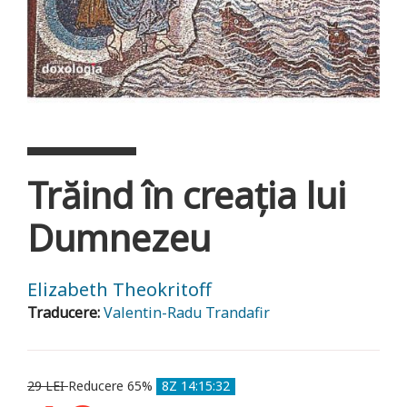
Trăind în creația lui
Dumnezeu
Elizabeth Theokritoff
Traducere:
Valentin-Radu Trandafir
29 LEI
Reducere 65%
8Z 14:15:28