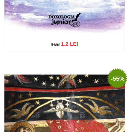
1.2 LEI
3 LEI
3 LEI
Adaugă în coș
Wishlist
-55%