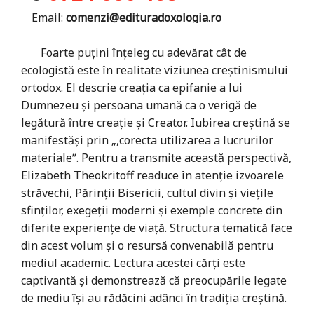
Email:
comenzi@edituradoxologia.ro
Foarte puțini înțeleg cu adevărat cât de
ecologistă este în realitate viziunea creştinismului
ortodox. El descrie creația ca epifanie a lui
Dumnezeu şi persoana umană ca o verigă de
legătură ȋntre creație şi Creator. Iubirea creştină se
manifestăşi prin „,corecta utilizarea a lucrurilor
materialeˮ. Pentru a transmite această perspectivă,
Elizabeth Theokritoff readuce în atenție izvoarele
străvechi, Părinții Bisericii, cultul divin şi viețile
sfinților, exegeții moderni şi exemple concrete din
diferite experiențe de viață. Structura tematică face
din acest volum şi o resursă convenabilă pentru
mediul academic. Lectura acestei cărți este
captivantă şi demonstrează că preocupările legate
de mediu îşi au rădăcini adânci în tradiția creştină.