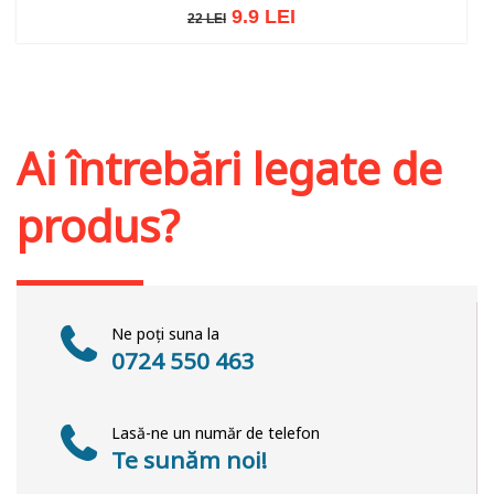
9.9 LEI
22 LEI
22 LEI
Adaugă în coș
Wishlist
Ai întrebări legate de
produs?
Ne poți suna la
0724 550 463
Lasă-ne un număr de telefon
Te sunăm noi!