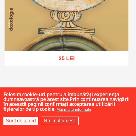
25 LEI
Adaugă în coș
Wishlist
Folosim cookie-uri pentru a îmbunătăți experiența
dumneavoastră pe acest site.Prin continuarea navigării
în această pagină confirmați acceptarea utilizării
fișierelor de tip cookie.
Mai multe informații
Sunt de acord
Nu, mulțumesc