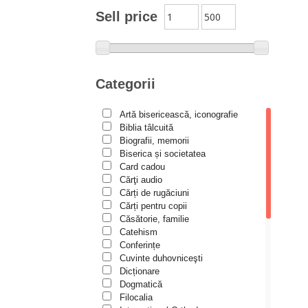
Moldovanu
Sell price
Alexandru Mihăilă
Alexandru Rădescu
Alexandru Tkacenko
Categorii
Alexis Torrance
Artă bisericească, iconografie
Alina Ana Nistor
Biblia tâlcuită
Alphonse de LAMARTINE
Biografii, memorii
Biserica și societatea
Amy Parker
Card cadou
Cărţi audio
Ana Iacov
Cărți de rugăciuni
Ana-Lorina Iacob
Cărți pentru copii
Căsătorie, familie
Anastasiya Sokolova
Catehism
Anca Apostol
Conferințe
Cuvinte duhovniceşti
Anca Vasiliu
Dicționare
Dogmatică
Andreea Ogăraru
Filocalia