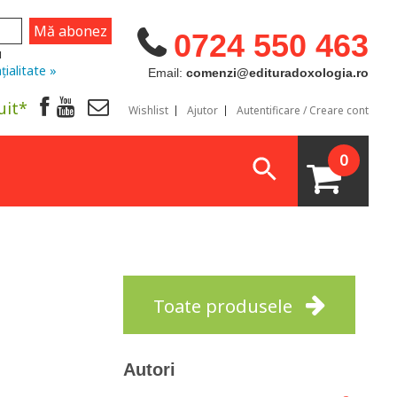
0724 550 463
u
țialitate »
Email:
comenzi@edituradoxologia.ro
uit*
Wishlist
Ajutor
Autentificare / Creare cont
0
Toate produsele
Autori