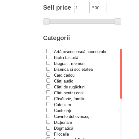
Moldovanu
Sell price
Alexandru Mihăilă
Alexandru Rădescu
Alexandru Tkacenko
Categorii
Alexis Torrance
Artă bisericească, iconografie
Alina Ana Nistor
Biblia tâlcuită
Alphonse de LAMARTINE
Biografii, memorii
Biserica și societatea
Amy Parker
Card cadou
Cărţi audio
Ana Iacov
Cărți de rugăciuni
Ana-Lorina Iacob
Cărți pentru copii
Căsătorie, familie
Anastasiya Sokolova
Catehism
Anca Apostol
Conferințe
Cuvinte duhovniceşti
Anca Vasiliu
Dicționare
Dogmatică
Andreea Ogăraru
Filocalia