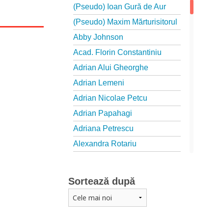
(Pseudo) Ioan Gură de Aur
(Pseudo) Maxim Mărturisitorul
Abby Johnson
Acad. Florin Constantiniu
Adrian Alui Gheorghe
Adrian Lemeni
Adrian Nicolae Petcu
Adrian Papahagi
Adriana Petrescu
Alexandra Rotariu
Alexandra Schmalzbach
Alexandru Creţu
Sortează după
Alexandru Elian
Alexandru Huțanu
Alexandru Lascarov-