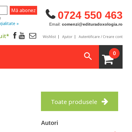
0724 550 463
u
țialitate »
Email:
comenzi@edituradoxologia.ro
uit*
Wishlist
Ajutor
Autentificare / Creare cont
0
Toate produsele
Autori