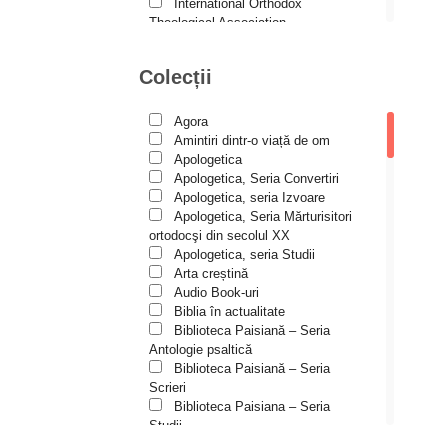
Andreea și Ana Maria
International Orthodox
Lemnaru
Theological Association
Istoria Bisericii
Andrei Dîrlău
Lecturi motivaționale
Colecții
Andrei Macar
Liturgică şi Pastorală
Muzică bisericească
Andrew Stephen Damick
Pateric
Agora
Patristică
Anthony Stehlin
Amintiri dintr-o viață de om
Pelerinaje/Turism
Apologetica
Araz Veliev
Poezie și proză creștină
Apologetica, Seria Convertiri
Predici/Omilii
Apologetica, seria Izvoare
Arhid. dr. Iulian-Ciprian Rusu
Psihoterapie ortodoxă
Apologetica, Seria Mărturisitori
Religie, știință, filosofie
Arhid. John Chryssavgis
ortodocşi din secolul XX
Sănătate/Stil de viaţă
Apologetica, seria Studii
Arhid. Laurean Mircea
Spiritualitate ortodoxă
Arta creștină
Studii
Audio Book-uri
Arhid. lect. univ. dr. Adrian-
Vieți de sfinți
Sorin Mihalache
Biblia în actualitate
Biblioteca Paisiană – Seria
Arhidiacon Alexandru Grigoraș
Antologie psaltică
Biblioteca Paisiană – Seria
Arhim. Athanasie
Scrieri
Stavrovouniotul
Biblioteca Paisiana – Seria
Arhim. Clement Haralam
Studii
Biblioteca Paisiană – Seria