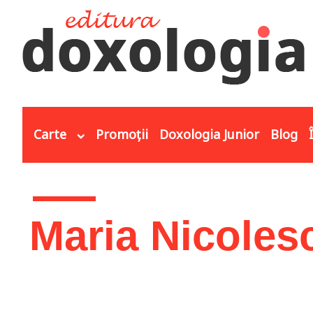
Mergi la conţinutul principal
Carte
Promoții
Doxologia Junior
Blog
Eşti aici
Maria Nicoles