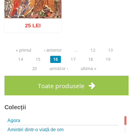
25 LEI
Pagini
« primul
‹ anterior
…
12
13
Adaugă în coș
Wishlist
14
15
16
17
18
19
20
următor ›
ultima »
Toate produsele
Colecții
Agora
Amintiri dintr-o viață de om