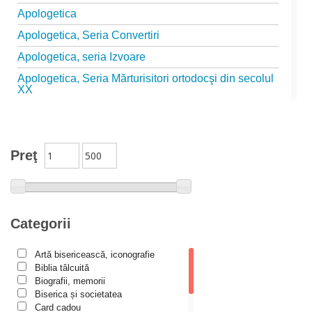
Apologetica
Apologetica, Seria Convertiri
Apologetica, seria Izvoare
Apologetica, Seria Mărturisitori ortodocşi din secolul
XX
Apologetica, seria Studii
Arta creștină
Preţ
Audio Book-uri
Biblia în actualitate
Biblioteca Paisiană – Seria Antologie psaltică
Biblioteca Paisiană – Seria Scrieri
Categorii
Biblioteca Paisiana – Seria Studii
Artă bisericească, iconografie
Biblioteca Paisiană – Seria Traduceri
Biblia tâlcuită
Biografii, memorii
Bioetică, Biopolitică
Biserica și societatea
Călăuze duhovnicești
Card cadou