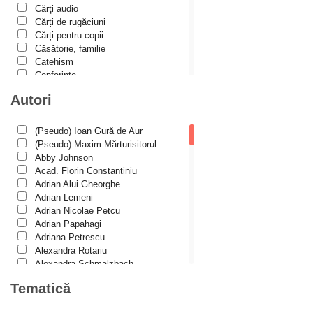
Cărţi audio
Cartea de povești
Cărți de rugăciuni
Cărți pentru copii
Colecția Prichindel
Căsătorie, familie
Copii în siguranță
Catehism
Conferințe
Copilăria copilului creștin
Cuvinte duhovniceşti
Autori
Cuvinte către tineri
Dicționare
Dogmatică
Cuvioși stareți de la Optina
Filocalia
(Pseudo) Ioan Gură de Aur
International Orthodox Theological
Darul lui Dumnezeu
(Pseudo) Maxim Mărturisitorul
Association
Abby Johnson
Din trecutul Episcopiei Hușilor
Istoria Bisericii
Acad. Florin Constantiniu
Lecturi motivaționale
Adrian Alui Gheorghe
Documenta Ecclesiae
Liturgică şi Pastorală
Adrian Lemeni
Muzică bisericească
Dogmatica
Adrian Nicolae Petcu
Pateric
Adrian Papahagi
Duhovnicul
Patristică
Adriana Petrescu
Pelerinaje/Turism
Alexandra Rotariu
Dumitru Stăniloae - seria Symposium
Poezie și proză creștină
Alexandra Schmalzbach
Episteme
Predici/Omilii
Alexandru Creţu
Tematică
Psihoterapie ortodoxă
Alexandru Elian
Eseu
Religie, știință, filosofie
Alexandru Huțanu