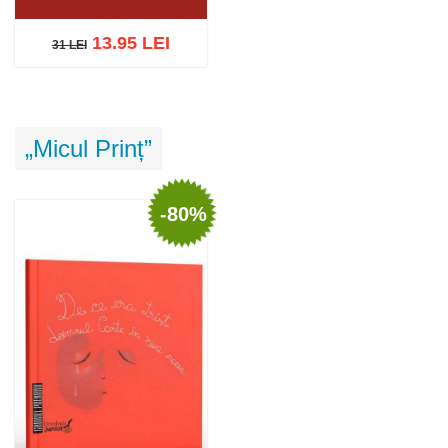
13.95 LEI
31 LEI
31 LEI
Adaugă în coș
Wishlist
„Micul Prinț”
-80%