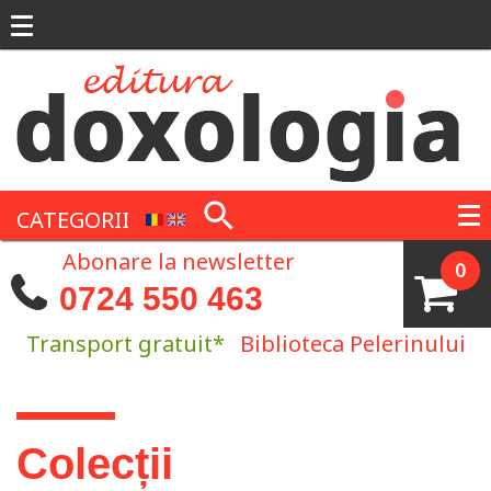
Mergi la conţinutul principal
CATEGORII
Abonare la newsletter
0
0724 550 463
Transport gratuit*
Biblioteca Pelerinului
Eşti aici
Colecții