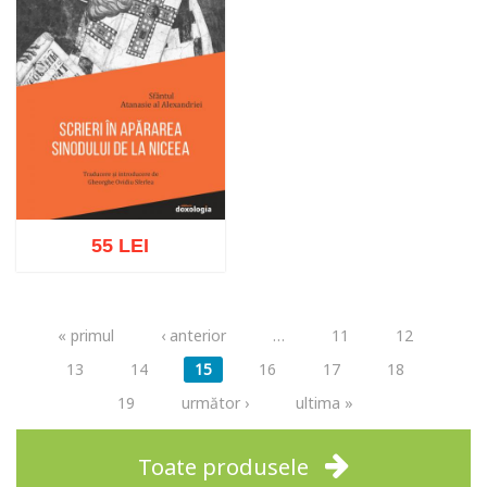
55 LEI
Pagini
« primul
‹ anterior
…
11
12
Adaugă în coș
Wishlist
13
14
15
16
17
18
19
următor ›
ultima »
Toate produsele