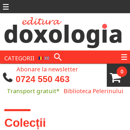
Mergi la conţinutul principal
CATEGORII
Abonare la newsletter
0
0724 550 463
Transport gratuit*
Biblioteca Pelerinului
Eşti aici
Colecții