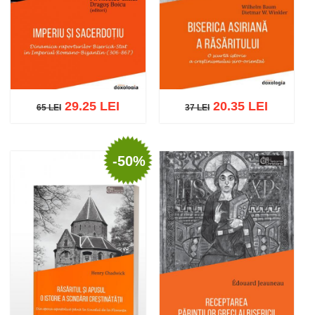
29.25 LEI
20.35 LEI
65 LEI
37 LEI
65 LEI
37 LEI
-50%
Adaugă în coș
Wishlist
Adaugă în coș
Wishlist