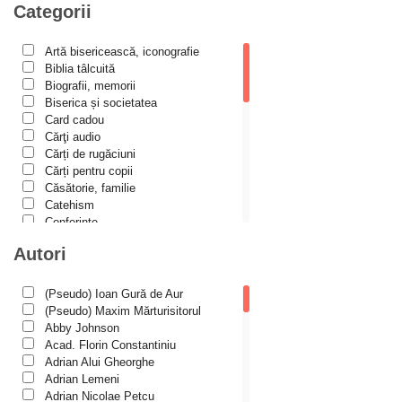
Biblioteca Paisiană – Seria Scrieri
Categorii
Biblioteca Paisiana – Seria Studii
Artă bisericească, iconografie
Biblioteca Paisiană – Seria Traduceri
Biblia tâlcuită
Biografii, memorii
Bioetică, Biopolitică
Biserica și societatea
Călăuze duhovnicești
Card cadou
Cărţi audio
Cartea de povești
Cărți de rugăciuni
Cărți pentru copii
Colecția Prichindel
Căsătorie, familie
Copii în siguranță
Catehism
Conferințe
Copilăria copilului creștin
Cuvinte duhovniceşti
Autori
Cuvinte către tineri
Dicționare
Dogmatică
Cuvioși stareți de la Optina
Filocalia
(Pseudo) Ioan Gură de Aur
International Orthodox Theological
Darul lui Dumnezeu
(Pseudo) Maxim Mărturisitorul
Association
Abby Johnson
Din trecutul Episcopiei Hușilor
Istoria Bisericii
Acad. Florin Constantiniu
Lecturi motivaționale
Adrian Alui Gheorghe
Documenta Ecclesiae
Liturgică şi Pastorală
Adrian Lemeni
Muzică bisericească
Dogmatica
Adrian Nicolae Petcu