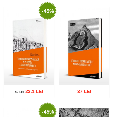
-45%
Stoc epuizat
Adaugă în coș
Wishlist
23.1 LEI
37 LEI
42 LEI
42 LEI
-45%
Adaugă în coș
Wishlist
Adaugă în coș
Wishlist