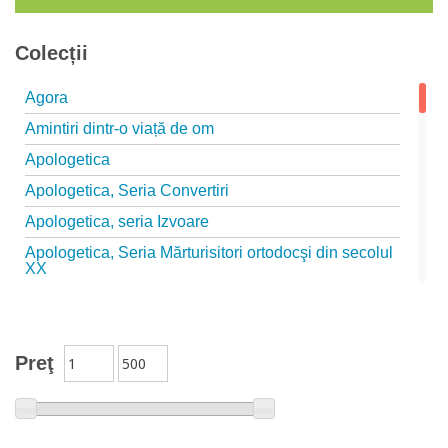
Colecții
Agora
Amintiri dintr-o viață de om
Apologetica
Apologetica, Seria Convertiri
Apologetica, seria Izvoare
Apologetica, Seria Mărturisitori ortodocşi din secolul
XX
Apologetica, seria Studii
Arta creștină
Preţ
Audio Book-uri
Biblia în actualitate
Biblioteca Paisiană – Seria Antologie psaltică