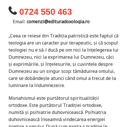
0724 550 463
Email:
comenzi@edituradoxologia.ro
„Ceea ce reiese din Tradiţia patristică este faptul că
teologia are un caracter pur terapeutic, şi că scopul
teologiei nu e să-l ducă pe om nici la înţelegerea lui
Dumnezeu, nici la exprimarea lui Dumnezeu, căci
şi exprimările, şi înţelesurile, şi cuvintele despre
Dumnezeu au un singur scop: tămăduirea omului,
care se dobân­deşte atunci când omul a trecut de la
luminare la îndumnezeire.
Monahismul este purtătorul spiritualităţii
ortodoxe. Este purtătorul Tradiţiei ortodoxe,
numită şi psihiatrie duhovnicească. Psihiatria
duhovnicească înseamnă vindecarea energiei
noetice a omului. După cum exista o tradiţie în