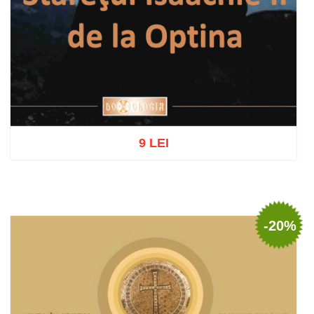
9 LEI
Adaugă în coș
Wishlist
-20%