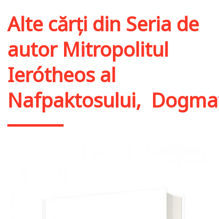
Alte cărți din
Seria de
autor Mitropolitul
Ierótheos al
Nafpaktosului
,
Dogmat