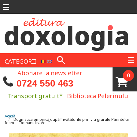
Mergi la conţinutul principal
CATEGORII
Abonare la newsletter
0
0724 550 463
Transport gratuit*
Biblioteca Pelerinului
Eşti aici
Acasă
Dogmatica empirică după învățăturile prin viu grai ale Părintelui
Ioannis Romanidis. Vol. I