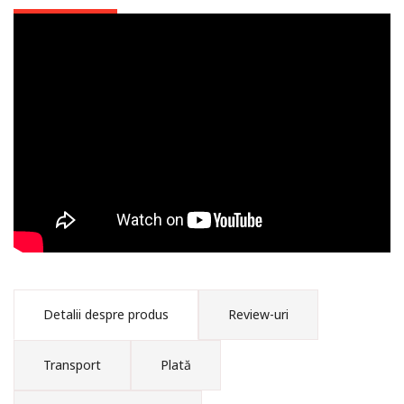
Dogmatica empirică
după învățăturile prin
viu grai ale Părintelui
Ioannis Romanidis. Vol.
I
Detalii despre produs
Review-uri
Transport
Plată