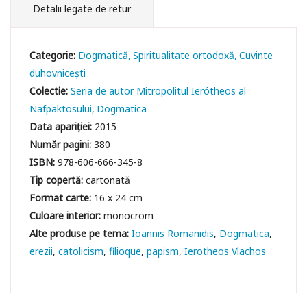
Detalii legate de retur
Categorie:
Dogmatică
Spiritualitate ortodoxă
Cuvinte
duhovniceşti
Colectie:
Seria de autor Mitropolitul Ierótheos al
Nafpaktosului
Dogmatica
Data apariției:
2015
Număr pagini:
380
ISBN:
978-606-666-345-8
Tip copertă:
cartonată
Format carte:
16 x 24 cm
Culoare interior:
monocrom
Ioannis Romanidis
Dogmatica
erezii
catolicism
filioque
papism
Ierotheos Vlachos