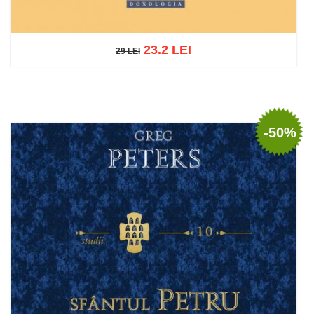
23.2 LEI
29 LEI
29 LEI
Adaugă în coș
Wishlist
-50%