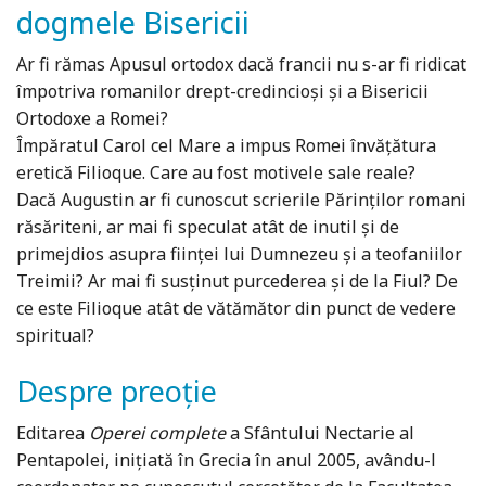
dogmele Bisericii
Ar fi rămas Apusul ortodox dacă francii nu s-ar fi ridicat
împotriva romanilor drept-credincioşi şi a Bisericii
Ortodoxe a Romei?
Împăratul Carol cel Mare a impus Romei învăţătura
eretică Filioque. Care au fost motivele sale reale?
Dacă Augustin ar fi cunoscut scrierile Părinţilor romani
răsăriteni, ar mai fi speculat atât de inutil şi de
primejdios asupra fiinţei lui Dumnezeu şi a teofaniilor
Treimii? Ar mai fi susţinut purcederea şi de la Fiul? De
ce este Filioque atât de vătămător din punct de vedere
spiritual?
Despre preoție
Editarea
Operei complete
a Sfântului Nectarie al
Pentapolei, inițiată în Grecia în anul 2005, avându-l