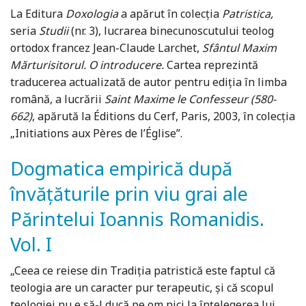
La Editura
Doxologia
a apărut în colecția
Patristica,
seria
Studii
(nr. 3), lucrarea binecunoscutului teolog
ortodox francez Jean-Claude Larchet,
Sfântul Maxim
Mărturisitorul. O introducere.
Cartea reprezintă
traducerea actualizată de autor pentru ediția în limba
română, a lucrării
Saint Maxime le Confesseur (580-
662)
, apărută la Éditions du Cerf, Paris, 2003, în colecția
„Initiations aux Pères de l’Église”.
Dogmatica empirică după
învățăturile prin viu grai ale
Părintelui Ioannis Romanidis.
Vol. I
„Ceea ce reiese din Tradiţia patristică este faptul că
teologia are un caracter pur terapeutic, şi că scopul
teologiei nu e să-l ducă pe om nici la înţelegerea lui