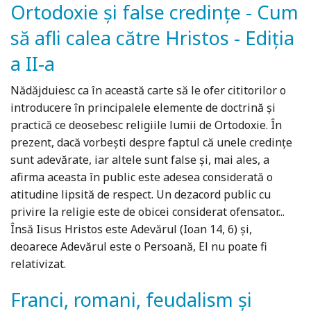
Ortodoxie și false credințe - Cum
să afli calea către Hristos - Ediția
a II-a
Nădăjduiesc ca în această carte să le ofer cititorilor o
introducere în principalele elemente de doctrină și
practică ce deosebesc religiile lumii de Ortodoxie. În
prezent, dacă vorbeşti despre faptul că unele credinţe
sunt adevărate, iar altele sunt false și, mai ales, a
afirma aceasta în public este adesea considerată o
atitudine lipsită de respect. Un dezacord public cu
privire la religie este de obicei considerat ofensator...
Însă Iisus Hristos este Adevărul (Ioan 14, 6) și,
deoarece Adevărul este o Persoană, El nu poate fi
relativizat.
Franci, romani, feudalism și