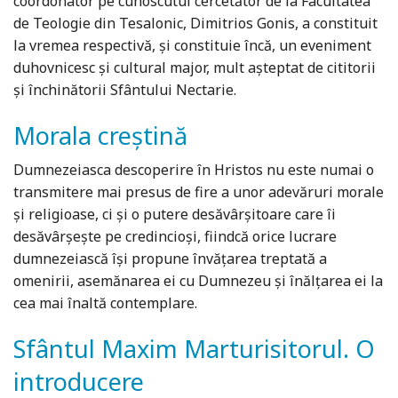
coordonator pe cunoscutul cercetător de la Facultatea
de Teologie din Tesalonic, Dimitrios Gonis, a constituit
la vremea respectivă, și constituie încă, un eveniment
duhovnicesc şi cultural major, mult așteptat de cititorii
și închinătorii Sfântului Nectarie.
Morala creștină
Dumnezeiasca descoperire în Hristos nu este numai o
transmitere mai presus de fire a unor adevăruri morale
și religioase, ci și o putere desăvârșitoare care îi
desăvârșește pe credincioși, fiindcă orice lucrare
dumnezeiască își propune învățarea treptată a
omenirii, asemănarea ei cu Dumnezeu și înălțarea ei la
cea mai înaltă contemplare.
Sfântul Maxim Marturisitorul. O
introducere