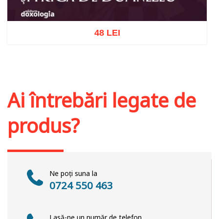
48 LEI
Adaugă în coș
Wishlist
Ai întrebări legate de
produs?
Ne poți suna la
0724 550 463
Lasă-ne un număr de telefon