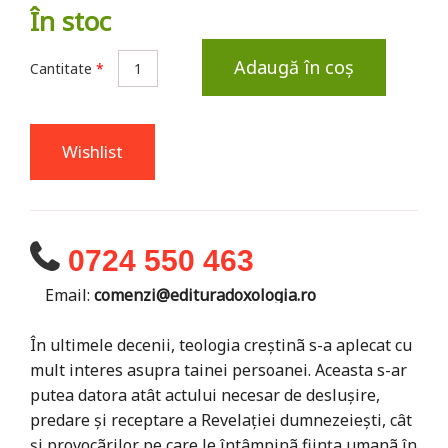
În stoc
Adaugă în coș
Cantitate
*
Wishlist
0724 550 463
Email:
comenzi@edituradoxologia.ro
În ultimele decenii, teologia creștinã s-a aplecat cu
mult interes asupra tainei persoanei. Aceasta s-ar
putea datora atât actului necesar de deslușire,
predare și receptare a Revelației dumnezeiești, cât
și provocãrilor pe care le întâmpinã ființa umanã în