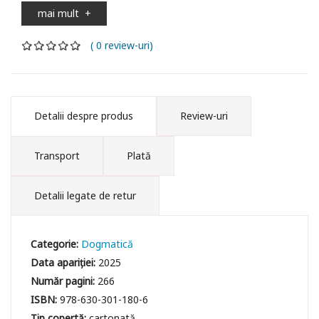
mai mult
+
( 0 review-uri)
Detalii despre produs
Review-uri
Transport
Plată
Detalii legate de retur
Categorie:
Dogmatică
Data apariției:
2025
Număr pagini:
266
ISBN:
978-630-301-180-6
Tip copertă:
cartonată