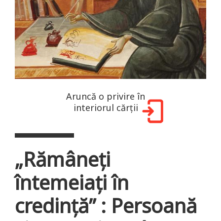
Aruncă o privire în
interiorul cărții
„Rămâneţi
întemeiaţi în
credinţăʺ : Persoană