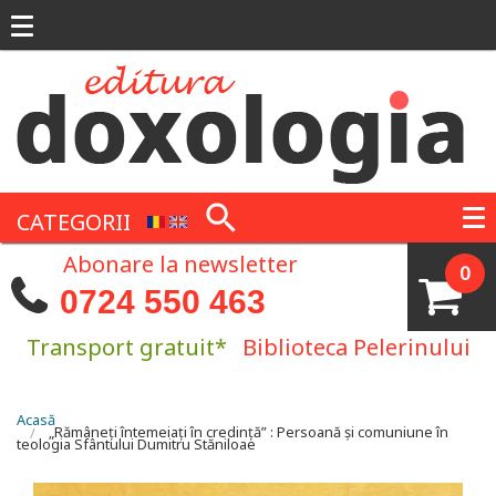
Mergi la conţinutul principal
CATEGORII
Abonare la newsletter
0
0724 550 463
Transport gratuit*
Biblioteca Pelerinului
Eşti aici
Acasă
„Rămâneţi întemeiaţi în credinţăʺ : Persoană şi comuniune în
teologia Sfântului Dumitru Stăniloae