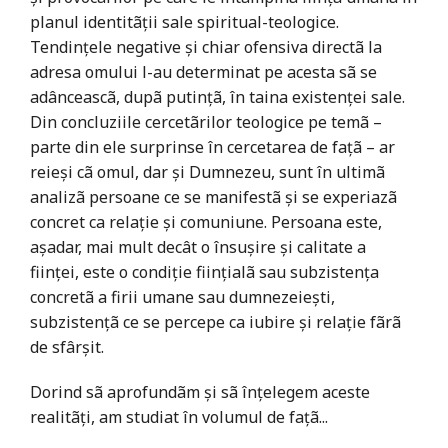
planul identitãții sale spiritual-teologice.
Tendințele negative și chiar ofensiva directã la
adresa omului l-au determinat pe acesta sã se
adânceascã, dupã putințã, în taina existenței sale.
Din concluziile cercetãrilor teologice pe temã –
parte din ele surprinse în cercetarea de fațã – ar
reieși cã omul, dar și Dumnezeu, sunt în ultimã
analizã persoane ce se manifestã și se experiazã
concret ca relație și comuniune. Persoana este,
așadar, mai mult decât o însușire și calitate a
ființei, este o condiție ființialã sau subzistența
concretã a firii umane sau dumnezeiești,
subzistențã ce se percepe ca iubire și relație fãrã
de sfârșit.
Dorind sã aprofundãm și sã înțelegem aceste
realitãți, am studiat în volumul de fațã...