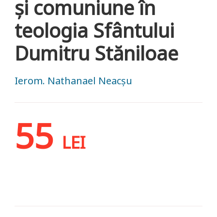
şi comuniune în
teologia Sfântului
Dumitru Stăniloae
Ierom. Nathanael Neacșu
55
LEI