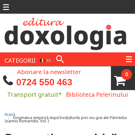
Mergi la conţinutul principal
CATEGORII
Abonare la newsletter
0
0724 550 463
Transport gratuit*
Biblioteca Pelerinului
Eşti aici
Acasă
Dogmatica empirică după învățăturile prin viu grai ale Părintelui
Ioannis Romanidis. Vol. I