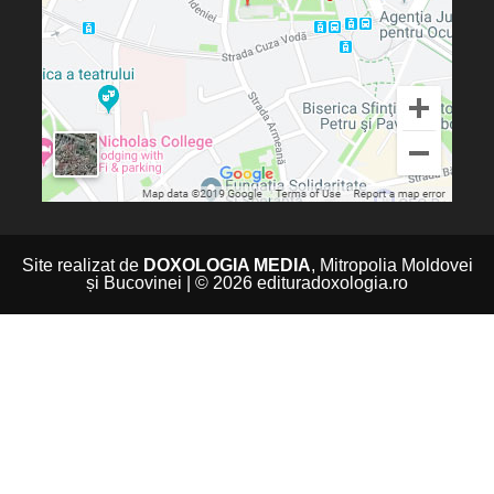
Site realizat de
DOXOLOGIA MEDIA
, Mitropolia Moldovei
și Bucovinei | © 2026 edituradoxologia.ro