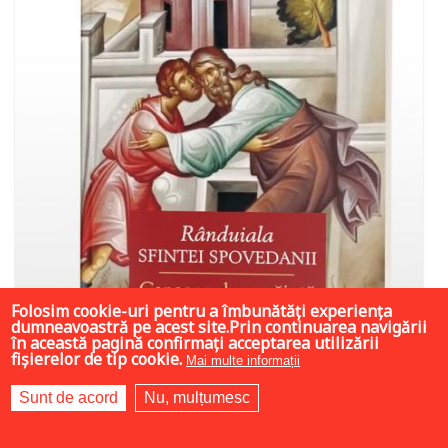
Folosim cookie-uri pentru a îmbunătăți experiența
dumneavoastră pe acest site.Prin continuarea navigării
în această pagină confirmați acceptarea utilizării
fișierelor de tip cookie.
Mai multe informații
Sunt de acord
Nu, mulțumesc