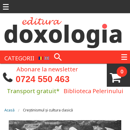
Mergi la conţinutul principal
CATEGORII
Abonare la newsletter
0
0724 550 463
Transport gratuit*
Biblioteca Pelerinului
Eşti aici
Acasă
Creștinismul și cultura clasică