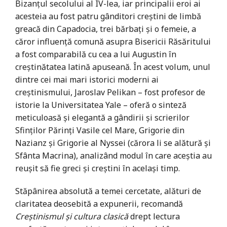
Bizanțul secolului al IV-lea, iar principalii eroi ai
acesteia au fost patru gânditori creștini de limbă
greacă din Capadocia, trei bărbați și o femeie, a
căror influență comună asupra Bisericii Răsăritului
a fost comparabilă cu cea a lui Augustin în
creștinătatea latină apuseană. În acest volum, unul
dintre cei mai mari istorici moderni ai
creștinismului, Jaroslav Pelikan – fost profesor de
istorie la Universitatea Yale – oferă o sinteză
meticuloasă și elegantă a gândirii și scrierilor
Sfinților Părinți Vasile cel Mare, Grigorie din
Nazianz și Grigorie al Nyssei (cărora li se alătură și
Sfânta Macrina), analizând modul în care aceștia au
reușit să fie greci și creștini în același timp.
Stăpânirea absolută a temei cercetate, alături de
claritatea deosebită a expunerii, recomandă
Creștinismul și cultura clasică
drept lectura