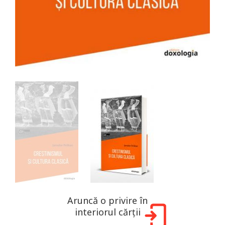
Aruncă o privire în
interiorul cărții