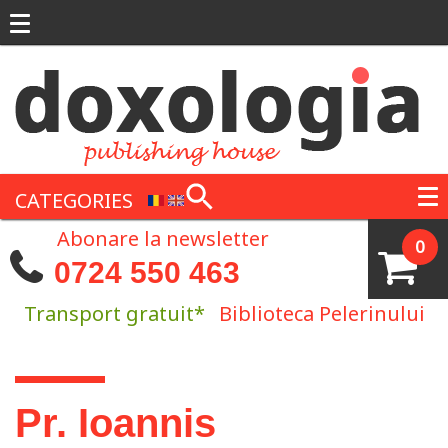
Skip to main content
CATEGORIES
Abonare la newsletter
0
0724 550 463
Transport gratuit*
Biblioteca Pelerinului
You are here
Pr. Ioannis