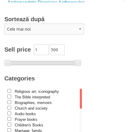
Archimandrite Dionisios Anthopoulos
Father Emilianos from Simonopetra Monastery
Sortează după
Father Eusebiu Giannakakis
Father Gheorghe Kapsanis
Father Ioanichie Bălan
Archimandrite Placide Deseille
Sell price
Archimandrite Zacharias Zacharou
Avva Iulian Pomerius
Camelia Poenaru
Categories
Carmen Gabriela Mândrilă Lăzăreanu
Religious art, iconography
Cassian Maria Spiridon
The Bible interpreted
Cătălina Dănilă
Biographies, memoirs
Church and society
Cezar Florin Cocuz
Audio books
Prayer books
Christos Yannaras
Children's Books
Constantin Cavarnos
Marriage, family