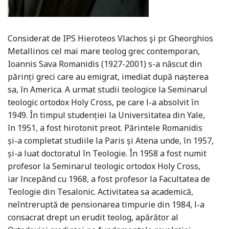
Considerat de IPS Hieroteos Vlachos şi pr. Gheorghios
Metallinos cel mai mare teolog grec contemporan,
Ioannis Sava Romanidis (1927-2001) s-a născut din
părinți greci care au emigrat, imediat după nașterea
sa, în America. A urmat studii teologice la Seminarul
teologic ortodox Holy Cross, pe care l-a absolvit în
1949. În timpul studenției la Universitatea din Yale,
în 1951, a fost hirotonit preot. Părintele Romanidis
și-a completat studiile la Paris și Atena unde, în 1957,
și-a luat doctoratul în Teologie. În 1958 a fost numit
profesor la Seminarul teologic ortodox Holy Cross,
iar începând cu 1968, a fost profesor la Facultatea de
Teologie din Tesalonic. Activitatea sa academică,
neîntreruptă de pensionarea timpurie din 1984, l-a
consacrat drept un erudit teolog, apărător al