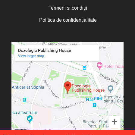
Otto von Schaching
Termeni și condiții
Father Macarios Simonope
Politica de confidențialitate
Paul L. Gavrilyuk
Father Adrian Lucian Dinu
Părintele Andrew Louth
Fr. Catalin Adumitroaie
Emilian-Iustinian Roman
Fr. Constantin C. Popescu
Father Constantin Galeriu
Fr. David R. Smith
Father Dimitrie Bejan
Fr. Prof. Dr. Ion Vicovan
Fr. John Anthony McGuckin
Diac. lect. dr. Cătălin Vatamanu