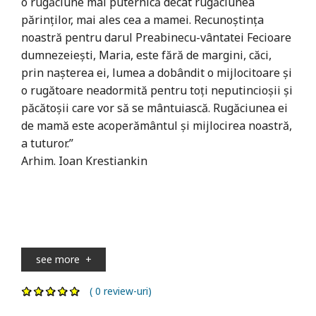
o rugăciune mai puternică decât rugăciunea
părinților, mai ales cea a mamei. Recunoștința
noastră pentru darul Preabinecu-vântatei Fecioare
dumnezeiești, Maria, este fără de margini, căci,
prin nașterea ei, lumea a dobândit o mijlocitoare și
o rugătoare neadormită pentru toți neputincioșii și
păcătoșii care vor să se mântuiască. Rugăciunea ei
de mamă este acoperământul și mijlocirea noastră,
a tuturor.”
Arhim. Ioan Krestiankin
see more
+
( 0 review-uri)