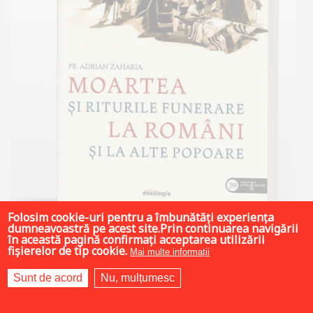
Folosim cookie-uri pentru a îmbunătăți experiența
dumneavoastră pe acest site.Prin continuarea navigării
în această pagină confirmați acceptarea utilizării
fișierelor de tip cookie.
Mai multe informații
34 LEI
Sunt de acord
Nu, mulțumesc