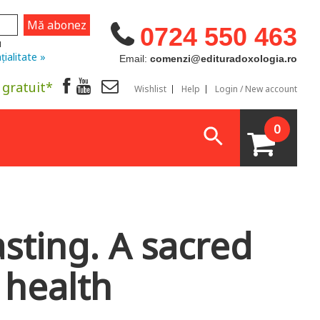
0724 550 463
u
țialitate »
Email:
comenzi@edituradoxologia.ro
 gratuit*
Wishlist
Help
Login / New account
0
asting. A sacred
 health