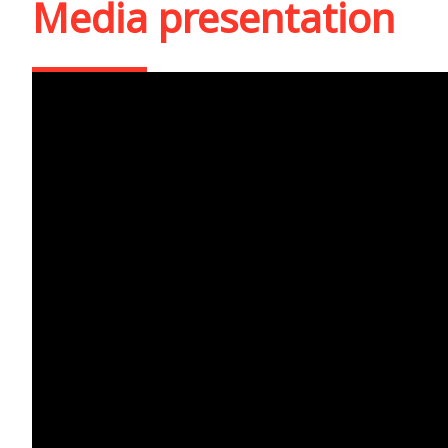
Media presentation
Hrana, credința și pos