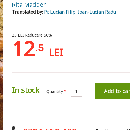
Rita Madden
Translated by:
Pr. Lucian Filip
,
Ioan-Lucian Radu
25 LEI
Reducere 50%
12
.5
LEI
In stock
Add to car
Quantity
*