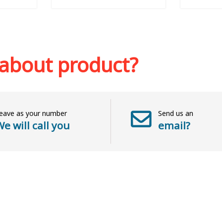
Out of stock
Add to 
sh list
 about product?
eave as your number
Send us an
e will call you
email?