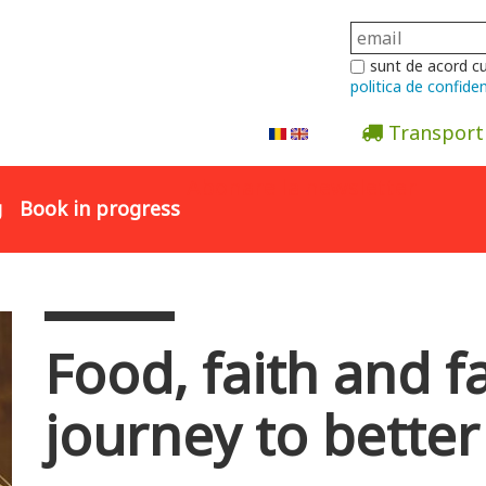
sunt de acord c
politica de confiden
Transport
Abonare la newsletter
g
Book in progress
Food, faith and f
journey to better