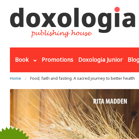
Skip to main content
Book
Promotions
Doxologia Junior
Blo
You are here
Home
Food, faith and fasting. A sacred journey to better health