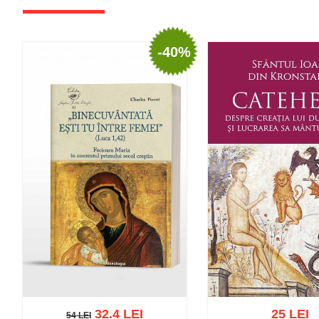
-40%
32.4 LEI
25 LEI
54 LEI