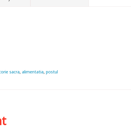
torie sacra
alimentatia
postul
ht