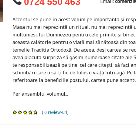
0724 550 463
Email:
comenzi@
Accentul se pune în acest volum pe importanța și res
Masa nu mai reprezintă un ritual, nu mai reprezintă u
multumesc lui Dumnezeu pentru cele primite și binec
această călătorie pentru o viață mai sănătoasă din toat
temelie Tradiția Ortodoxă. De aceea, deși cartea se re
avea placuta surpriză să găsim numeroase citate ale Sfin
te responsabilizează pe tine, cel care citești, să faci 
schimbări care o să-ți fie de folos o viață întreagă. Pe 
referitoare la beneficiile postului, cartea pune accentu
Per ansamblu, volumul...
( 0 review-uri)