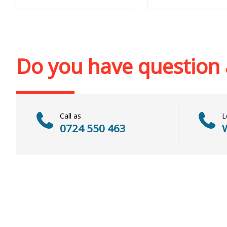
54 LEI
Add to cart
Add to wish list
Add to cart
Add to wi
Do you have question
Call as
L
0724 550 463
W