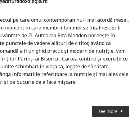
edituradoxologia.ro
pectul pe care omul contemporan nu-l mai acordă mesei.
n moment în care membrii familiei se întâlnesc și Îi
uvântate de El. Autoarea Rita Madden pornește în
e punctele de vedere alături de cititor, având ca
comandă a fi un ghid practic și modern de nutriție, vom
ților Părinți ai Bisericii. Cartea conține și exerciții ce
anumite schimbări în viața ta, legate de sănătate,
lângă informațiile referitoare la nutriție și mai ales cele
l și pe bucuria de a face mișcare.
see more
+