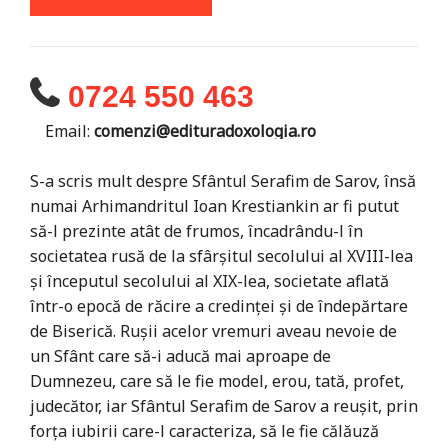
0724 550 463
Email:
comenzi@edituradoxologia.ro
S-a scris mult despre Sfântul Serafim de Sarov, însă
numai Arhimandritul Ioan Krestiankin ar fi putut
să-l prezinte atât de frumos, încadrându-l în
societatea rusă de la sfârșitul secolului al XVIII-lea
și începutul secolului al XIX-lea, societate aflată
într-o epocă de răcire a credinței și de îndepărtare
de Biserică. Rușii acelor vremuri aveau nevoie de
un Sfânt care să-i aducă mai aproape de
Dumnezeu, care să le fie model, erou, tată, profet,
judecător, iar Sfântul Serafim de Sarov a reușit, prin
forța iubirii care-l caracteriza, să le fie călăuză