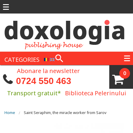
Skip to main content
CATEGORIES
Abonare la newsletter
0
0724 550 463
Transport gratuit*
Biblioteca Pelerinului
You are here
Home
Saint Seraphim, the miracle worker from Sarov