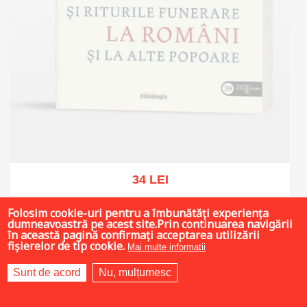
34 LEI
Folosim cookie-uri pentru a îmbunătăți experiența
dumneavoastră pe acest site.Prin continuarea navigării
în această pagină confirmați acceptarea utilizării
Out of stock
fișierelor de tip cookie.
Mai multe informații
-45%
Sunt de acord
Nu, mulțumesc